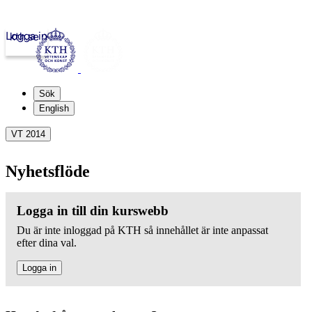
Logga in
kth.se
Sök
English
VT 2014
Nyhetsflöde
Logga in till din kurswebb
Du är inte inloggad på KTH så innehållet är inte anpassat
efter dina val.
Logga in