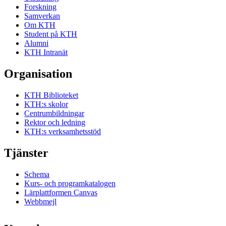
Forskning
Samverkan
Om KTH
Student på KTH
Alumni
KTH Intranät
Organisation
KTH Biblioteket
KTH:s skolor
Centrumbildningar
Rektor och ledning
KTH:s verksamhetsstöd
Tjänster
Schema
Kurs- och programkatalogen
Lärplattformen Canvas
Webbmejl