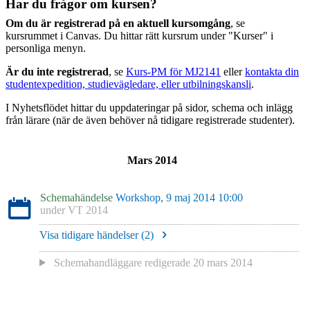
Har du frågor om kursen?
Om du är registrerad på en aktuell kursomgång
, se
kursrummet i Canvas. Du hittar rätt kursrum under "Kurser" i
personliga menyn.
Är du inte registrerad
, se
Kurs-PM för MJ2141
eller
kontakta din
studentexpedition, studievägledare, eller utbilningskansli
.
I Nyhetsflödet hittar du uppdateringar på sidor, schema och inlägg
från lärare (när de även behöver nå tidigare registrerade studenter).
Mars 2014
Schemahändelse
Workshop, 9 maj 2014 10:00
under
VT 2014
Visa tidigare händelser (
2
)
Schemahandläggare redigerade
20 mars 2014