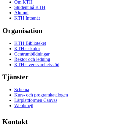
Om KTH
Student på KTH
Alumni
KTH Intranät
Organisation
KTH Biblioteket
KTH:s skolor
Centrumbildningar
Rektor och ledning
KTH:s verksamhetsstöd
Tjänster
Schema
Kurs- och programkatalogen
Lärplattformen Canvas
Webbmejl
Kontakt