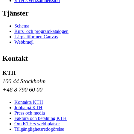
KTH:s verksamhetsstöd
Tjänster
Schema
Kurs- och programkatalogen
Lärplattformen Canvas
Webbmejl
Kontakt
KTH
100 44 Stockholm
+46 8 790 60 00
Kontakta KTH
Jobba på KTH
Press och media
Faktura och betalning KTH
Om KTH:s webbplatser
Tillgänglighetsredogörelse