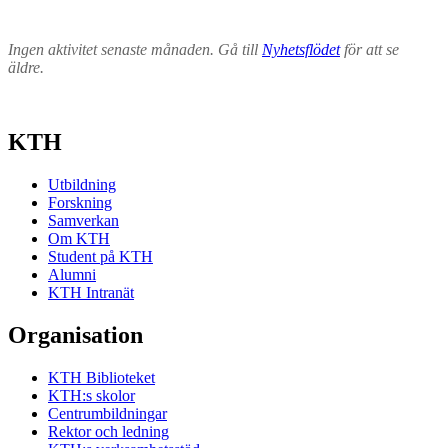
Ingen aktivitet senaste månaden. Gå till
Nyhetsflödet
för att se
äldre.
KTH
Utbildning
Forskning
Samverkan
Om KTH
Student på KTH
Alumni
KTH Intranät
Organisation
KTH Biblioteket
KTH:s skolor
Centrumbildningar
Rektor och ledning