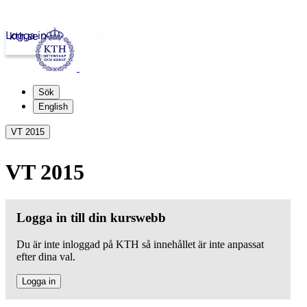
Logga in
kth.se
Sök
English
VT 2015
VT 2015
Logga in till din kurswebb
Du är inte inloggad på KTH så innehållet är inte anpassat
efter dina val.
Logga in