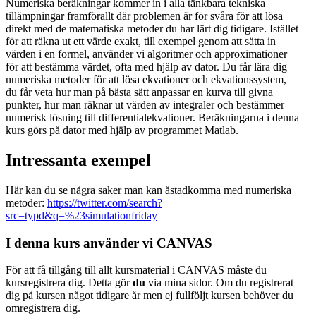
Numeriska beräkningar kommer in i alla tänkbara tekniska
tillämpningar framförallt där problemen är för svåra för att lösa
direkt med de matematiska metoder du har lärt dig tidigare. Istället
för att räkna ut ett värde exakt, till exempel genom att sätta in
värden i en formel, använder vi algoritmer och approximationer
för att bestämma värdet, ofta med hjälp av dator. Du får lära dig
numeriska metoder för att lösa ekvationer och ekvationssystem,
du får veta hur man på bästa sätt anpassar en kurva till givna
punkter, hur man räknar ut värden av integraler och bestämmer
numerisk lösning till differentialekvationer. Beräkningarna i denna
kurs görs på dator med hjälp av programmet Matlab.
Intressanta exempel
Här kan du se några saker man kan åstadkomma med numeriska
metoder:
https://twitter.com/search?
src=typd&q=%23simulationfriday
I denna kurs använder vi CANVAS
För att få tillgång till allt kursmaterial i CANVAS måste du
kursregistrera dig. Detta gör
du
via mina sidor. Om du registrerat
dig på kursen något tidigare år men ej fullföljt kursen behöver du
omregistrera dig.