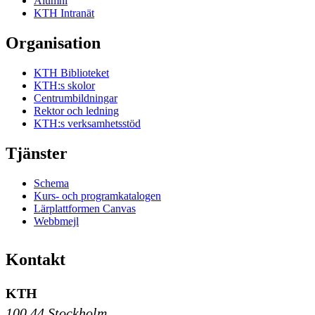
Alumni
KTH Intranät
Organisation
KTH Biblioteket
KTH:s skolor
Centrumbildningar
Rektor och ledning
KTH:s verksamhetsstöd
Tjänster
Schema
Kurs- och programkatalogen
Lärplattformen Canvas
Webbmejl
Kontakt
KTH
100 44 Stockholm