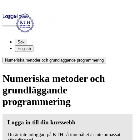
Logga in
kth.se
Sök
English
Numeriska metoder och grundläggande programmering
Numeriska metoder och
grundläggande
programmering
Logga in till din kurswebb
Du är inte inloggad på KTH så innehållet är inte anpassat