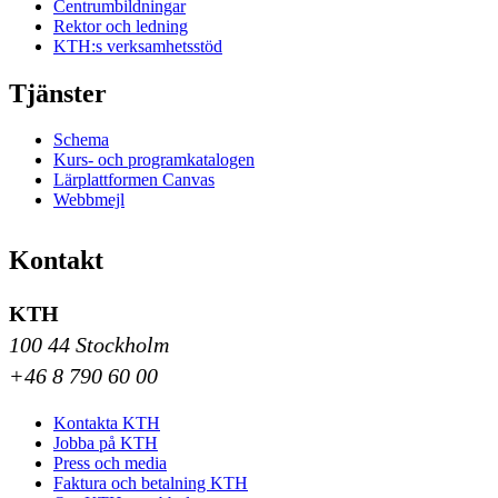
Centrumbildningar
Rektor och ledning
KTH:s verksamhetsstöd
Tjänster
Schema
Kurs- och programkatalogen
Lärplattformen Canvas
Webbmejl
Kontakt
KTH
100 44 Stockholm
+46 8 790 60 00
Kontakta KTH
Jobba på KTH
Press och media
Faktura och betalning KTH