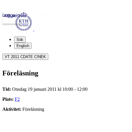
Logga in
kth.se
Sök
English
VT 2011 CDATE CINEK
Föreläsning
Tid:
Onsdag 19 januari 2011 kl 10:00 - 12:00
Plats:
F2
Aktivitet:
Föreläsning