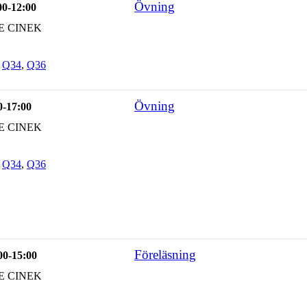
Övning
00-12:00
E CINEK
,
Q34
,
Q36
Övning
0-17:00
E CINEK
,
Q34
,
Q36
Föreläsning
00-15:00
E CINEK