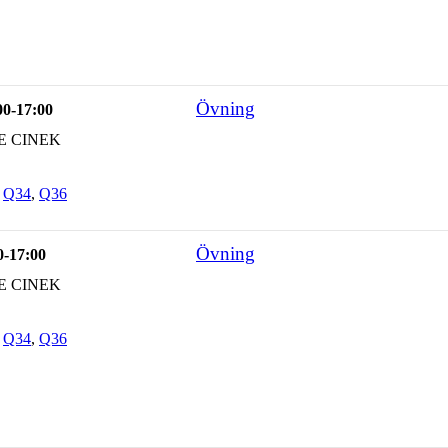
Övning
00-17:00
E CINEK
,
Q34
,
Q36
Övning
0-17:00
E CINEK
,
Q34
,
Q36