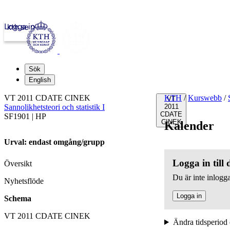
Logga in
kth.se
Sök
English
VT 2011 CDATE CINEK
KTH
/
Kurswebb
/
VT
Sannolikhetsteori och statistik I
2011
CDATE
SF1901 | HP
CINEK
Kalender
Urval: endast omgång/grupp
Logga in till
Översikt
Du är inte inlogga
Nyhetsflöde
Logga in
Schema
VT 2011 CDATE CINEK
Ändra tidsperiod 