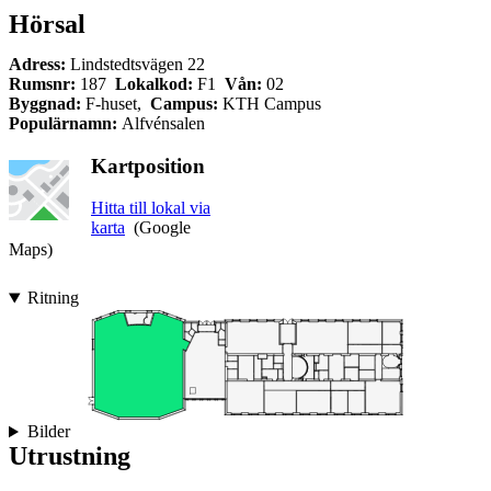
Hörsal
Adress:
Lindstedtsvägen 22
Rumsnr:
187
Lokalkod:
F1
Vån:
02
Byggnad:
F-huset,
Campus:
KTH Campus
Populärnamn:
Alfvénsalen
Kartposition
Hitta till lokal via
karta
(Google
Maps)
Ritning
Bilder
Utrustning