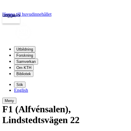
Hoppa till huvudinnehållet
Logga in
kth.se
Utbildning
Forskning
Samverkan
Om KTH
Bibliotek
Sök
English
Meny
F1 (Alfvénsalen)
,
Lindstedtsvägen 22