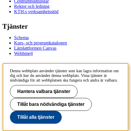
Centrumbildningar
Rektor och ledning
KTH:s verksamhetsstöd
Tjänster
Schema
Kurs- och programkatalogen
Lärplattformen Canvas
Webbmejl
Kontakt
Denna webbplats använder tjänster som kan lagra information om
dig och hur du använder denna webbplats. Vissa tjänster är
KTH
nödvändiga för att webbplatsen ska fungera och andra är valbara.
100 44 Stockholm
+46 8 790 60 00
Hantera valbara tjänster
Kontakta KTH
Tillåt bara nödvändiga tjänster
Jobba på KTH
Press och media
Faktura och betalning KTH
Tillåt alla tjänster
Om KTH:s webbplatser
Tillgänglighetsredogörelse