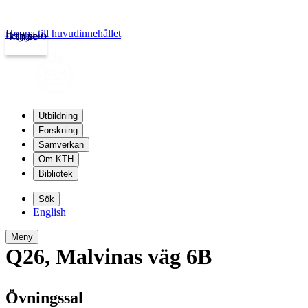
Hoppa till huvudinnehållet
Logga in
kth.se
Utbildning
Forskning
Samverkan
Om KTH
Bibliotek
Sök
English
Meny
Q26
,
Malvinas väg 6B
Övningssal