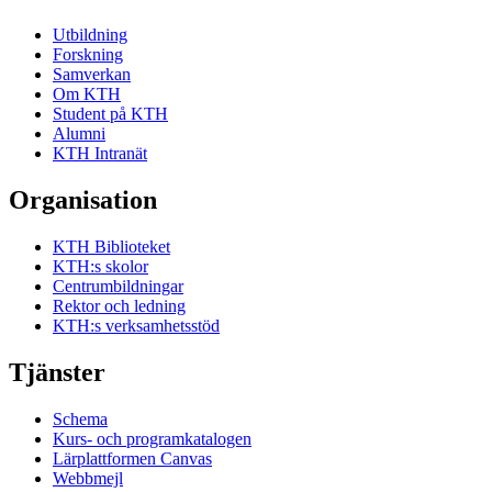
Utbildning
Forskning
Samverkan
Om KTH
Student på KTH
Alumni
KTH Intranät
Organisation
KTH Biblioteket
KTH:s skolor
Centrumbildningar
Rektor och ledning
KTH:s verksamhetsstöd
Tjänster
Schema
Kurs- och programkatalogen
Lärplattformen Canvas
Webbmejl