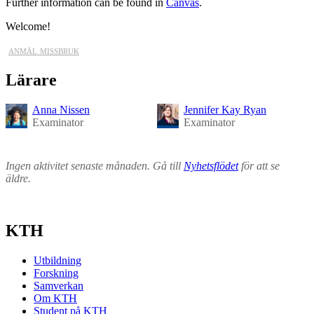
Further information can be found in
Canvas
.
Welcome!
anmäl missbruk
Lärare
Anna Nissen
Jennifer Kay Ryan
Examinator
Examinator
Ingen aktivitet senaste månaden. Gå till
Nyhetsflödet
för att se
äldre.
KTH
Utbildning
Forskning
Samverkan
Om KTH
Student på KTH