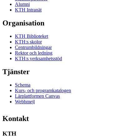
Alumni
KTH Intranät
Organisation
KTH Biblioteket
KTH:s skolor
Centrumbildningar
Rektor och ledning
KTH:s verksamhetsstöd
Tjänster
Schema
Kurs- och programkatalogen
Lärplattformen Canvas
Webbmejl
Kontakt
KTH