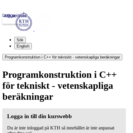
Logga in
kth.se
Sök
English
Programkonstruktion i C++ för tekniskt - vetenskapliga beräkningar
Programkonstruktion i C++
för tekniskt - vetenskapliga
beräkningar
Logga in till din kurswebb
Du är inte inloggad på KTH så innehållet är inte anpassat