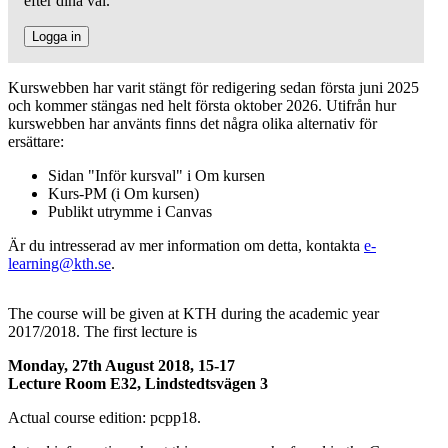
efter dina val.
Logga in
Kurswebben har varit stängt för redigering sedan första juni 2025
och kommer stängas ned helt första oktober 2026. Utifrån hur
kurswebben har använts finns det några olika alternativ för
ersättare:
Sidan "Inför kursval" i Om kursen
Kurs-PM (i Om kursen)
Publikt utrymme i Canvas
Är du intresserad av mer information om detta, kontakta
e-
learning@kth.se
.
The course will be given at KTH during the academic year
2017/2018. The first lecture is
Monday, 27th August 2018, 15-17
Lecture Room E32, Lindstedtsvägen 3
Actual course edition: pcpp18.