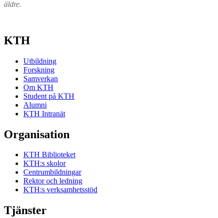
äldre.
KTH
Utbildning
Forskning
Samverkan
Om KTH
Student på KTH
Alumni
KTH Intranät
Organisation
KTH Biblioteket
KTH:s skolor
Centrumbildningar
Rektor och ledning
KTH:s verksamhetsstöd
Tjänster