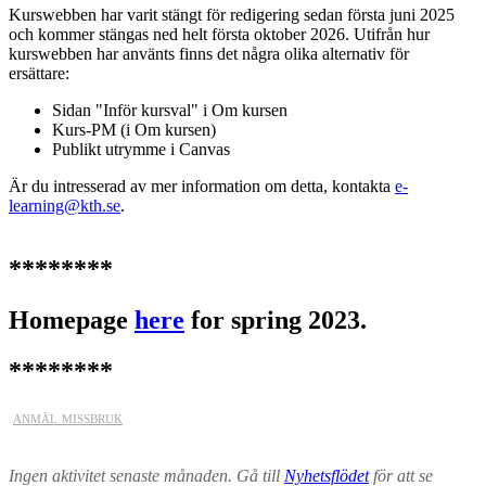
Kurswebben har varit stängt för redigering sedan första juni 2025
och kommer stängas ned helt första oktober 2026. Utifrån hur
kurswebben har använts finns det några olika alternativ för
ersättare:
Sidan "Inför kursval" i Om kursen
Kurs-PM (i Om kursen)
Publikt utrymme i Canvas
Är du intresserad av mer information om detta, kontakta
e-
learning@kth.se
.
********
Homepage
here
for spring 2023.
********
anmäl missbruk
Ingen aktivitet senaste månaden. Gå till
Nyhetsflödet
för att se