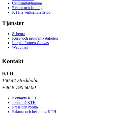
Centrumbildningar
Rektor och ledning
KTH:s verksamhetsstöd
Tjänster
Schema
Kurs- och programkatalogen
Lärplattformen Canvas
Webbmejl
Kontakt
KTH
100 44 Stockholm
+46 8 790 60 00
Kontakta KTH
Jobba på KTH
Press och media
Faktura och betalning KTH