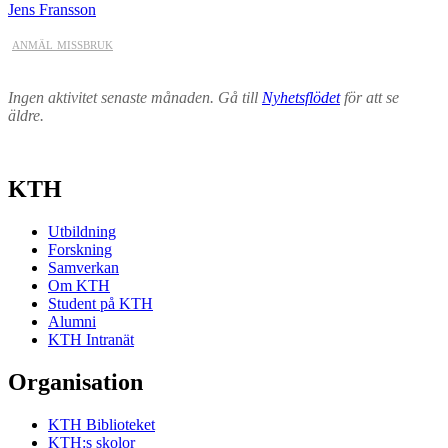
Jens Fransson
anmäl missbruk
Ingen aktivitet senaste månaden. Gå till
Nyhetsflödet
för att se
äldre.
KTH
Utbildning
Forskning
Samverkan
Om KTH
Student på KTH
Alumni
KTH Intranät
Organisation
KTH Biblioteket
KTH:s skolor