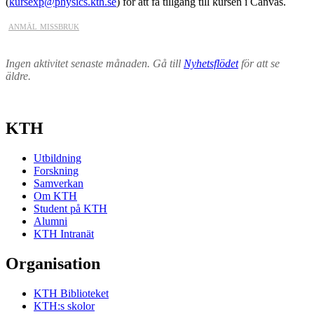
(
kursexp@physics.kth.se
) för att få tillgång till kursen i Canvas.
anmäl missbruk
Ingen aktivitet senaste månaden. Gå till
Nyhetsflödet
för att se
äldre.
KTH
Utbildning
Forskning
Samverkan
Om KTH
Student på KTH
Alumni
KTH Intranät
Organisation
KTH Biblioteket
KTH:s skolor