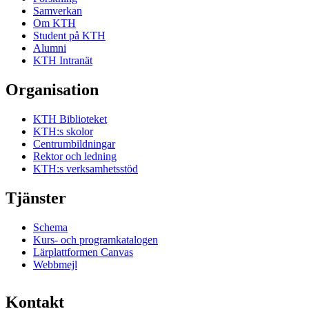
Samverkan
Om KTH
Student på KTH
Alumni
KTH Intranät
Organisation
KTH Biblioteket
KTH:s skolor
Centrumbildningar
Rektor och ledning
KTH:s verksamhetsstöd
Tjänster
Schema
Kurs- och programkatalogen
Lärplattformen Canvas
Webbmejl
Kontakt