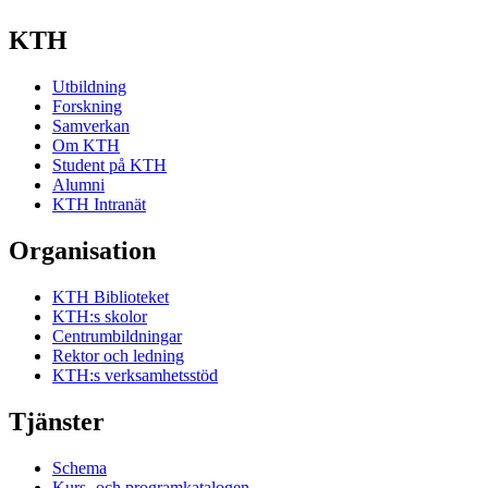
KTH
Utbildning
Forskning
Samverkan
Om KTH
Student på KTH
Alumni
KTH Intranät
Organisation
KTH Biblioteket
KTH:s skolor
Centrumbildningar
Rektor och ledning
KTH:s verksamhetsstöd
Tjänster
Schema
Kurs- och programkatalogen