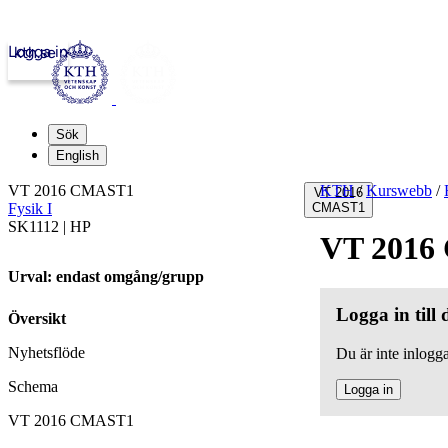
Logga in
kth.se
Sök
English
VT 2016 CMAST1
KTH
/
Kurswebb
/
VT 2016
Fysik I
CMAST1
SK1112 | HP
VT 2016
Urval: endast omgång/grupp
Logga in till
Översikt
Nyhetsflöde
Du är inte inlogga
Schema
Logga in
VT 2016 CMAST1