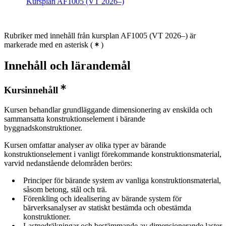
Kursplan AF1005 (VT 2026–)
Rubriker med innehåll från kursplan AF1005 (VT 2026–) är
markerade med en asterisk
(
)
Innehåll och lärandemål
Kursinnehåll
Kursen behandlar grundläggande dimensionering av enskilda och
sammansatta konstruktionselement i bärande
byggnadskonstruktioner.
Kursen omfattar analyser av olika typer av bärande
konstruktionselement i vanligt förekommande konstruktionsmaterial,
varvid nedanstående delområden berörs:
Principer för bärande system av vanliga konstruktionsmaterial,
såsom betong, stål och trä.
Förenkling och idealisering av bärande system för
bärverksanalyser av statiskt bestämda och obestämda
konstruktioner.
Lastnedräkningar och bestämmande av dimensionerande laster