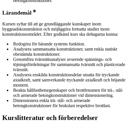
betongkonstruktioner.
Lärandemål
Kursen syftar till att ge grundläggande kunskaper inom
byggnadskonstruktion och möjliggöra fortsatta studier inom
konstruktionsområdet. Efter godkänd kurs ska deltagarna kunna:
Redogöra för bärande systems funktion.
Analysera sammansatta konstruktioner, samt enkla statiskt
obestämda konstruktioner.
Genomföra tvärsnittsanalyser avseende spännings- och
töjningsfördelningar för sammansatta tvärsnitt och plasticerade
tvärsnitt.
Analysera enskilda konstruktionsdelar utsatta för tryckande
axialkraft, samt samverkande tryckande axialkraft och böjande
moment.
Beakta hållfasthetsegenskaper och brottfenomen för trä-, stål-
och armerade betongkonstruktioner vid dimensionering.
Dimensionera enkla trä- stål- och armerade
betongkonstruktioner för brukslast respektive brottlast.
Kurslitteratur och förberedelser