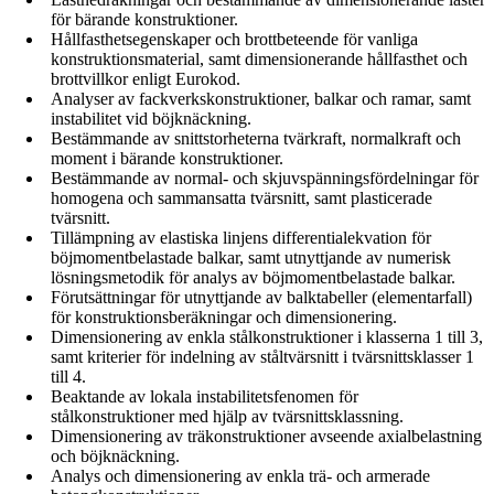
för bärande konstruktioner.
Hållfasthetsegenskaper och brottbeteende för vanliga
konstruktionsmaterial, samt dimensionerande hållfasthet och
brottvillkor enligt Eurokod.
Analyser av fackverkskonstruktioner, balkar och ramar, samt
instabilitet vid böjknäckning.
Bestämmande av snittstorheterna tvärkraft, normalkraft och
moment i bärande konstruktioner.
Bestämmande av normal- och skjuvspänningsfördelningar för
homogena och sammansatta tvärsnitt, samt plasticerade
tvärsnitt.
Tillämpning av elastiska linjens differentialekvation för
böjmomentbelastade balkar, samt utnyttjande av numerisk
lösningsmetodik för analys av böjmomentbelastade balkar.
Förutsättningar för utnyttjande av balktabeller (elementarfall)
för konstruktionsberäkningar och dimensionering.
Dimensionering av enkla stålkonstruktioner i klasserna 1 till 3,
samt kriterier för indelning av ståltvärsnitt i tvärsnittsklasser 1
till 4.
Beaktande av lokala instabilitetsfenomen för
stålkonstruktioner med hjälp av tvärsnittsklassning.
Dimensionering av träkonstruktioner avseende axialbelastning
och böjknäckning.
Analys och dimensionering av enkla trä- och armerade