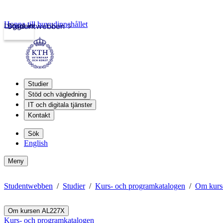
Hoppa till huvudinnehållet
Logga in
Studentwebben
Studier
Stöd och vägledning
IT och digitala tjänster
Kontakt
Sök
English
Meny
Studentwebben
Studier
Kurs- och programkatalogen
Om kur
Om kursen AL227X
Kurs- och programkatalogen