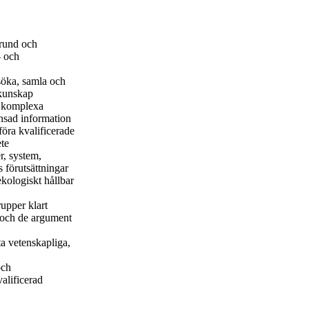
rund och
- och
 söka, samla och
 kunskap
a komplexa
änsad information
öra kvalificerade
ete
r, system,
 förutsättningar
kologiskt hållbar
rupper klart
p och de argument
a vetenskapliga,
och
valificerad