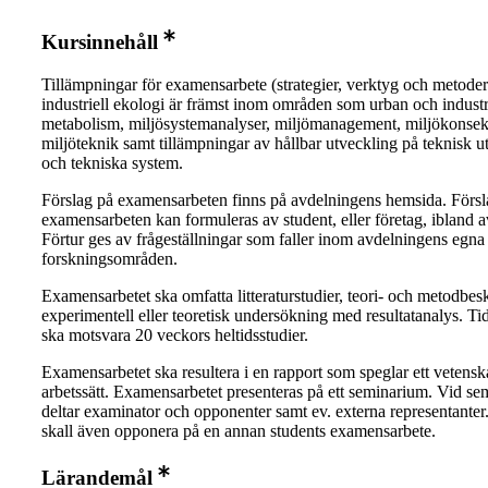
Kursinnehåll
Tillämpningar för examensarbete (strategier, verktyg och metode
industriell ekologi är främst inom områden som urban och industr
metabolism, miljösystemanalyser, miljömanagement, miljökonsek
miljöteknik samt tillämpningar av hållbar utveckling på teknisk u
och tekniska system.
Förslag på examensarbeten finns på avdelningens hemsida. Försla
examensarbeten kan formuleras av student, eller företag, ibland av
Förtur ges av frågeställningar som faller inom avdelningens egna
forskningsområden.
Examensarbetet ska omfatta litteraturstudier, teori- och metodbes
experimentell eller teoretisk undersökning med resultatanalys. T
ska motsvara 20 veckors heltidsstudier.
Examensarbetet ska resultera i en rapport som speglar ett vetensk
arbetssätt. Examensarbetet presenteras på ett seminarium. Vid sem
deltar examinator och opponenter samt ev. externa representanter
skall även opponera på en annan students examensarbete.
Lärandemål