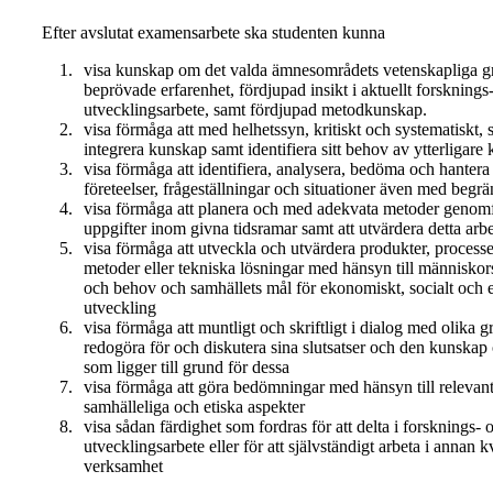
Efter avslutat examensarbete ska studenten kunna
visa kunskap om det valda ämnesområdets vetenskapliga g
beprövade erfarenhet, fördjupad insikt i aktuellt forsknings
utvecklingsarbete, samt fördjupad metodkunskap.
visa förmåga att med helhetssyn, kritiskt och systematiskt,
integrera kunskap samt identifiera sitt behov av ytterligare
visa förmåga att identifiera, analysera, bedöma och hanter
företeelser, frågeställningar och situationer även med begr
visa förmåga att planera och med adekvata metoder genomf
uppgifter inom givna tidsramar samt att utvärdera detta arb
visa förmåga att utveckla och utvärdera produkter, processe
metoder eller tekniska lösningar med hänsyn till människors
och behov och samhällets mål för ekonomiskt, socialt och e
utveckling
visa förmåga att muntligt och skriftligt i dialog med olika g
redogöra för och diskutera sina slutsatser och den kunska
som ligger till grund för dessa
visa förmåga att göra bedömningar med hänsyn till relevant
samhälleliga och etiska aspekter
visa sådan färdighet som fordras för att delta i forsknings- 
utvecklingsarbete eller för att självständigt arbeta i annan k
verksamhet