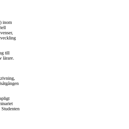
r) inom
iell
venser,
tveckling
g till
 lärare.
krivning,
idsåtgången
apligt
inariet
. Studenten