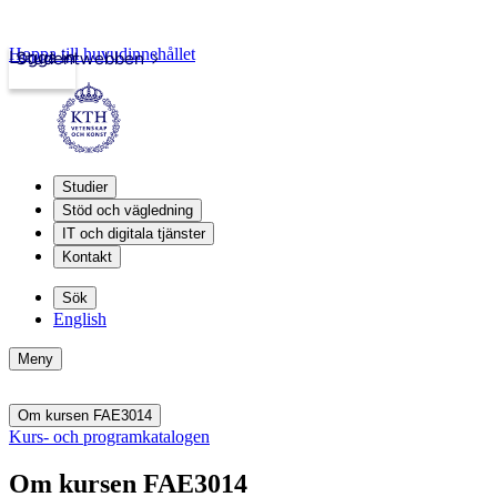
Hoppa till huvudinnehållet
Logga in
Studentwebben
Studier
Stöd och vägledning
IT och digitala tjänster
Kontakt
Sök
English
Meny
Om kursen FAE3014
Kurs- och programkatalogen
Om kursen FAE3014