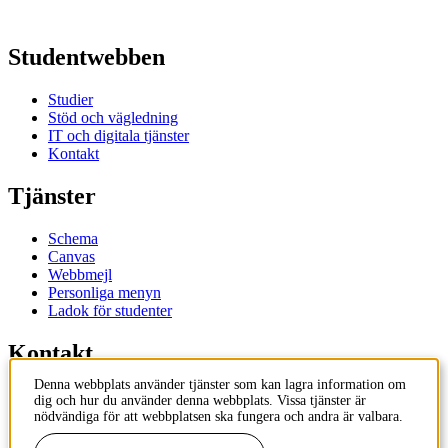
Studentwebben
Studier
Stöd och vägledning
IT och digitala tjänster
Kontakt
Tjänster
Schema
Canvas
Webbmejl
Personliga menyn
Ladok för studenter
Kontakt
Denna webbplats använder tjänster som kan lagra information om
Kontakta utbildningsprogram
dig och hur du använder denna webbplats. Vissa tjänster är
Kontakta kurs
nödvändiga för att webbplatsen ska fungera och andra är valbara.
IT-support