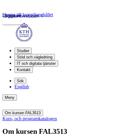
Hoppa till huvudinnehållet
Logga in
Studentwebben
Studier
Stöd och vägledning
IT och digitala tjänster
Kontakt
Sök
English
Meny
Om kursen FAL3513
Kurs- och programkatalogen
Om kursen FAL3513