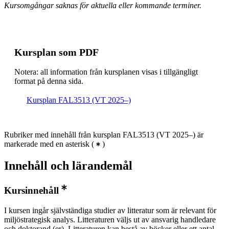
Kursomgångar saknas för aktuella eller kommande terminer.
Kursplan som PDF
Notera: all information från kursplanen visas i tillgängligt
format på denna sida.
Kursplan FAL3513 (VT 2025–)
Rubriker med innehåll från kursplan FAL3513 (VT 2025–) är
markerade med en asterisk
(
)
Innehåll och lärandemål
Kursinnehåll
I kursen ingår självständiga studier av litteratur som är relevant för
miljöstrategisk analys. Litteraturen väljs ut av ansvarig handledare
och doktorand (er). Litteraturen kan bestå av böcker eller ett antal