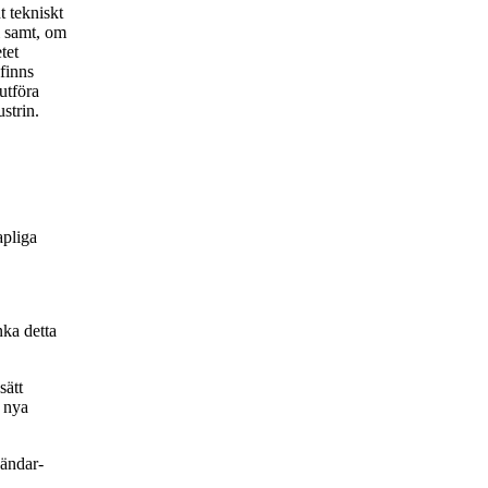
t tekniskt
i samt, om
tet
finns
utföra
strin.
apliga
nka detta
sätt
g nya
vändar-