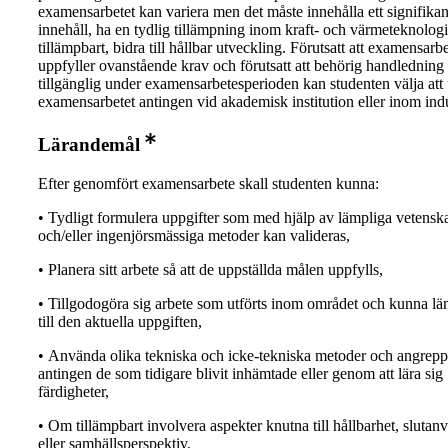
examensarbetet kan variera men det måste innehålla ett signifikan
innehåll, ha en tydlig tillämpning inom kraft- och värmeteknolog
tillämpbart, bidra till hållbar utveckling. Förutsatt att examensarbe
uppfyller ovanstående krav och förutsatt att behörig handledning 
tillgänglig under examensarbetesperioden kan studenten välja att 
examensarbetet antingen vid akademisk institution eller inom indu
Lärandemål
Efter genomfört examensarbete skall studenten kunna:
• Tydligt formulera uppgifter som med hjälp av lämpliga vetensk
och/eller ingenjörsmässiga metoder kan valideras,
• Planera sitt arbete så att de uppställda målen uppfylls,
• Tillgodogöra sig arbete som utförts inom området och kunna lä
till den aktuella uppgiften,
• Använda olika tekniska och icke-tekniska metoder och angrepp
antingen de som tidigare blivit inhämtade eller genom att lära si
färdigheter,
• Om tillämpbart involvera aspekter knutna till hållbarhet, slutan
eller samhällsperspektiv,