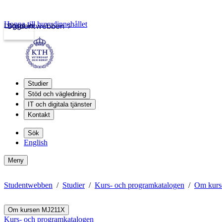
Hoppa till huvudinnehållet
Logga in
Studentwebben
Studier
Stöd och vägledning
IT och digitala tjänster
Kontakt
Sök
English
Meny
Studentwebben
Studier
Kurs- och programkatalogen
Om kur
Om kursen MJ211X
Kurs- och programkatalogen