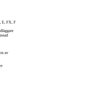
, E, FX, F
ndläggare
passad
on av
er