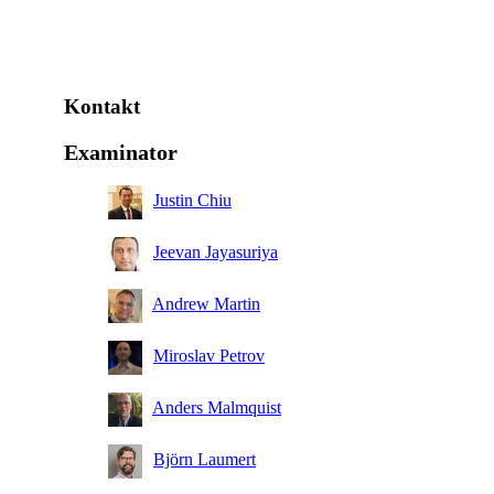
Kontakt
Examinator
Justin Chiu
Jeevan Jayasuriya
Andrew Martin
Miroslav Petrov
Anders Malmquist
Björn Laumert