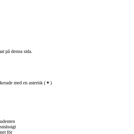
mat på denna sida.
kerade med en asterisk
(
)
studenten
rsmässigt
net för