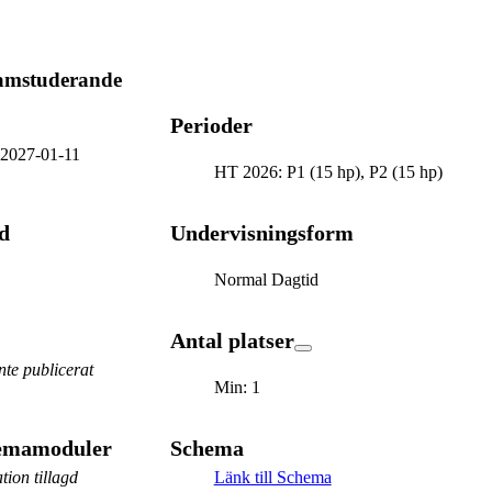
ramstuderande
Perioder
-
2027-01-11
HT 2026: P1 (15 hp), P2 (15 hp)
d
Undervisningsform
Normal Dagtid
Antal platser
te publicerat
Min: 1
hemamoduler
Schema
tion tillagd
Länk till Schema