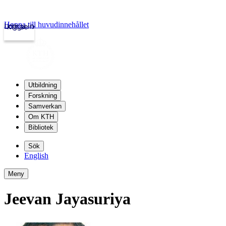
Hoppa till huvudinnehållet
Logga in
kth.se
Utbildning
Forskning
Samverkan
Om KTH
Bibliotek
Sök
English
Meny
Jeevan Jayasuriya