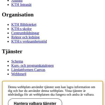
Alumni
KTH Intranät
Organisation
KTH Biblioteket
KTH:s skolor
Centrumbildningar
Rektor och ledning
KTH:s verksamhetsstöd
Tjänster
Schema
Kurs- och programkatalogen
Lärplattformen Canvas
Webbmejl
Kontakt
Denna webbplats använder tjänster som kan lagra information om
dig och hur du använder denna webbplats. Vissa tjänster är
KTH
nödvändiga för att webbplatsen ska fungera och andra är valbara.
100 44 Stockholm
+46 8 790 60 00
Hantera valbara tjänster