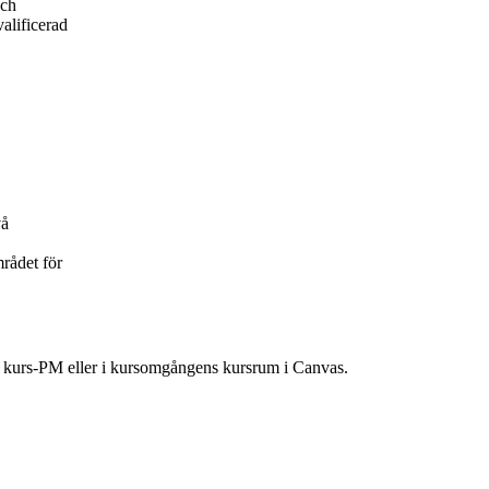
och
valificerad
vå
mrådet för
ns kurs-PM eller i kursomgångens kursrum i Canvas.