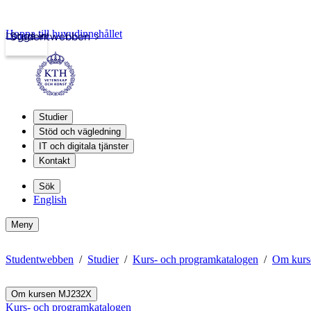
Hoppa till huvudinnehållet
Logga in
Studentwebben
Studier
Stöd och vägledning
IT och digitala tjänster
Kontakt
Sök
English
Meny
Studentwebben
Studier
Kurs- och programkatalogen
Om kur
Om kursen MJ232X
Kurs- och programkatalogen