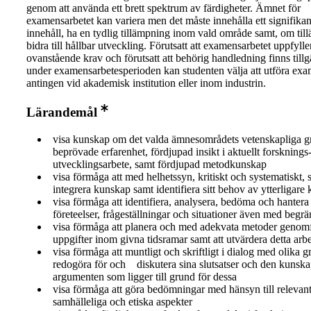
genom att använda ett brett spektrum av färdigheter. Ämnet för
examensarbetet kan variera men det måste innehålla ett signifikan
innehåll, ha en tydlig tillämpning inom vald område samt, om til
bidra till hållbar utveckling. Förutsatt att examensarbetet uppfylle
ovanstående krav och förutsatt att behörig handledning finns tillg
under examensarbetesperioden kan studenten välja att utföra exa
antingen vid akademisk institution eller inom industrin.
Lärandemål
visa kunskap om det valda ämnesområdets vetenskapliga g
beprövade erfarenhet, fördjupad insikt i aktuellt forsknings
utvecklingsarbete, samt fördjupad metodkunskap
visa förmåga att med helhetssyn, kritiskt och systematiskt,
integrera kunskap samt identifiera sitt behov av ytterligare
visa förmåga att identifiera, analysera, bedöma och hanter
företeelser, frågeställningar och situationer även med begr
visa förmåga att planera och med adekvata metoder genomf
uppgifter inom givna tidsramar samt att utvärdera detta arb
visa förmåga att muntligt och skriftligt i dialog med olika g
redogöra för och diskutera sina slutsatser och den kunsk
argumenten som ligger till grund för dessa
visa förmåga att göra bedömningar med hänsyn till relevant
samhälleliga och etiska aspekter