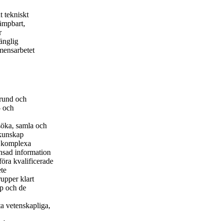
t tekniskt
lämpbart,
r
änglig
mensarbetet
rund och
- och
 söka, samla och
 kunskap
a komplexa
änsad information
öra kvalificerade
ete
rupper klart
ap och de
a vetenskapliga,