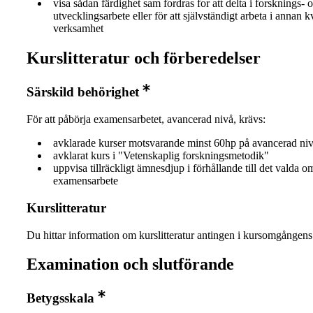
visa sådan färdighet sam fordras for att delta i forsknings- 
utvecklingsarbete eller för att självständigt arbeta i annan k
verksamhet
Kurslitteratur och förberedelser
Särskild behörighet
För att påbörja examensarbetet, avancerad nivå, krävs:
avklarade kurser motsvarande minst 60hp på avancerad ni
avklarat kurs i "Vetenskaplig forskningsmetodik"
uppvisa tillräckligt ämnesdjup i förhållande till det valda o
examensarbete
Kurslitteratur
Du hittar information om kurslitteratur antingen i kursomgånge
Examination och slutförande
Betygsskala