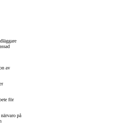
ndläggare
passad
on av
er
bete för
 närvaro på
h