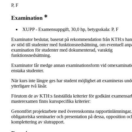
P, F
Examination
XUPP - Examensuppgift, 30,0 hp, betygsskala: P, F
Examinator beslutar, baserat på rekommendation från KTH:s ha
av stöd till studenter med funktionsnedsättning, om eventuell an
examination för studenter med dokumenterad, varaktig
funktionsnedsättning.
Examinator får medge annan examinationsform vid omexaminati
enstaka studenter.
När kurs inte längre ges har student möjlighet att examineras und
ytterligare två läsår.
Förutom de av KTH:s fastställda kriterier för godkänt examensar
masterexamen finns kursspecifika kriterier:
Genomfört projektarbete med överenskomna rapportinlämningar,
obligatoriska seminarier och presentation på dessa, opposition oc
komplettering av slutrapport.