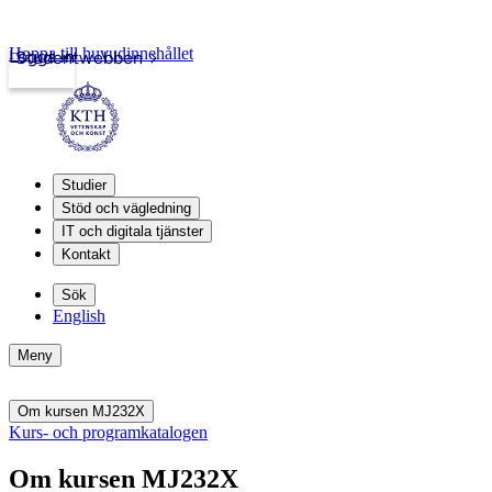
Hoppa till huvudinnehållet
Logga in
Studentwebben
Studier
Stöd och vägledning
IT och digitala tjänster
Kontakt
Sök
English
Meny
Om kursen MJ232X
Kurs- och programkatalogen
Om kursen MJ232X