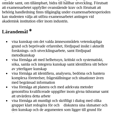
område samt, om tillämpbart, bidra till hållbar utveckling. Förutsatt
att examensarbetet uppfyller ovanstående krav och förutsatt att
behörig handledning finns tillgänglig under examensarbetesperioden
kan studenten välja att utföra examensarbetet antingen vid
akademisk institution eller inom industrin.
Lärandemål
visa kunskap om det valda ämnesområdets vetenskapliga
grund och beprövade erfarenhet, fördjupad insikt i aktuellt
forsknings- och utvecklingsarbete, samt fördjupad
metodkunskap
visa förmåga att med helhetssyn, kritiskt och systematiskt,
söka, samla och integrera kunskap samt identifiera sitt behov
av ytterligare kunskap
visa förmåga att identifiera, analysera, bedöma och hantera
komplexa företeelser, frågeställningar och situationer även
med begränsad information
visa förmåga att planera och med adekvata metoder
genomföra kvalificerade uppgifter inom givna tidsramar samt
att utvärdera detta arbete
visa förmåga att muntligt och skriftligt i dialog med olika
grupper klart redogöra för och diskutera sina slutsatser och
den kunskap och de argumenten som ligger till grund för