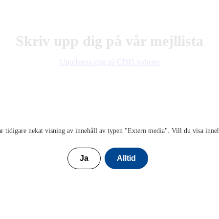
Skriv upp dig på vår mejllista
Uppdatera mig på CDIS nyheter
r tidigare nekat visning av innehåll av typen "
Extern media
". Vill du visa inne
Ja
Alltid