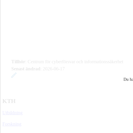
Tillhör
: Centrum för cyberförsvar och informationssäkerhet
Senast ändrad
:
2026-06-17
Du ha
KTH
Utbildning
Forskning