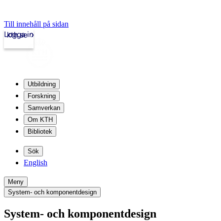
Till innehåll på sidan
Logga in
kth.se
Utbildning
Forskning
Samverkan
Om KTH
Bibliotek
Sök
English
Meny
System- och komponentdesign
System- och komponentdesign