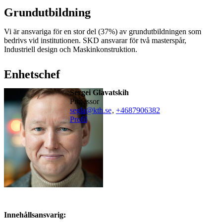
Grundutbildning
Vi är ansvariga för en stor del (37%) av grundutbildningen som
bedrivs vid institutionen. SKD ansvarar för två masterspår,
Industriell design och Maskinkonstruktion.
Enhetschef
Sergei Glavatskih
professor
segla@kth.se
,
+468790
6382
Profil
Innehållsansvarig: