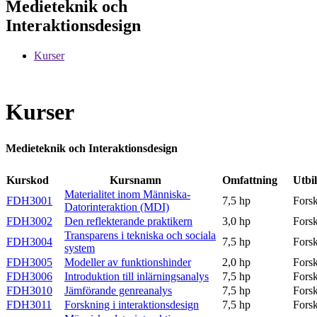
Medieteknik och
Interaktionsdesign
Kurser
Kurser
Medieteknik och Interaktionsdesign
Kurskod
Kursnamn
Omfattning
Utbi
Materialitet inom Människa-
FDH3001
7,5 hp
Fors
Datorinteraktion (MDI)
FDH3002
Den reflekterande praktikern
3,0 hp
Fors
Transparens i tekniska och sociala
FDH3004
7,5 hp
Fors
system
FDH3005
Modeller av funktionshinder
2,0 hp
Fors
FDH3006
Introduktion till inlärningsanalys
7,5 hp
Fors
FDH3010
Jämförande genreanalys
7,5 hp
Fors
FDH3011
Forskning i interaktionsdesign
7,5 hp
Fors