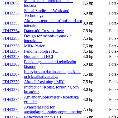
Människa-datorinteraktionens
FDH3050
7,5 hp
Fors
historia
Social Studies of Work and
FDH3338
6,0 hp
Fors
Technology
Aktivitets teori och människa-dator
FDH3353
3,0 hp
Fors
interaktion
FDH3354
Datorstöd för samarbete
7,5 hp
Fors
Design för människa-maskin
FDH3355
7,5 hp
Fors
interaktion
FDH3356
MID- Pärlor
7,5 hp
Fors
FDH3357
Fenomenologi i HCI
7,5 hp
Fors
FDH3358
Humaniora i HCI
4,0 hp
Fors
Forskningsmetoder i teknikstött
FDH3363
5,0 hp
Fors
lärande
Intervju som datainsamlingsteknik
FDH3367
7,5 hp
Fors
och kvalitativ analys
FDH3370
Aktuell forskning i MDI
7,5 hp
Fors
Interaction: Konst, forskning och
FDH3372
3,0 hp
Fors
kreatörer
Användarupplevelser - teoretiska
FDH3374
4,0 hp
Fors
grunder
Avancerat stöd för
FDH3375
7,5 hp
Fors
användargränssnittsprogrammering
FDH3376
Reflexivitet inom HCI
7,5 hp
Fors