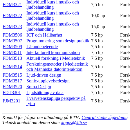
Individuell kurs i musik- och
FDM3321
7,5 hp
Fors
ljudbehandling
Individuell kurs i musik- och
FDM3322
10,0 hp
Fors
ljudbehandling
Individuell kurs i musik- och
FDM3323
15,0 hp
Fors
ljudbehandling
FDM3506
ICT och Hållbarhet
7,5 hp
Fors
FDM3507
Programmering som designpraktik
7,5 hp
Fors
FDM3509
Lärandebeteende
7,5 hp
Fors
FDM3511
Interkulturell kommunikation
7,5 hp
Fors
FDM3513
Aktuell forskning i Medieteknik
7,5 hp
Fors
Forskningsmetoder i Medieteknik
FDM3514
7,5 hp
Fors
och Människa-datorinteraktion
FDM3515
Ljud-driven design
7,5 hp
Fors
FDM3517
Sonic-upplevelsedesign
7,5 hp
Fors
FDM3520
Soma Design
7,5 hp
Fors
FDT3301
Ljudsättning av data
7,5 hp
Fors
Tvärvetenskapliga perspektiv på
FJM3201
7,5 hp
Fors
rytm
Kontakt för frågor om utbildning på KTH:
Central studievägledning
Teknisk kontakt om denna sida:
kopps@kth.se