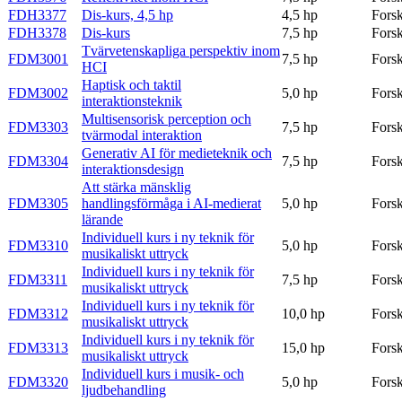
FDH3377
Dis-kurs, 4,5 hp
4,5 hp
Fors
FDH3378
Dis-kurs
7,5 hp
Fors
Tvärvetenskapliga perspektiv inom
FDM3001
7,5 hp
Fors
HCI
Haptisk och taktil
FDM3002
5,0 hp
Fors
interaktionsteknik
Multisensorisk perception och
FDM3303
7,5 hp
Fors
tvärmodal interaktion
Generativ AI för medieteknik och
FDM3304
7,5 hp
Fors
interaktionsdesign
Att stärka mänsklig
FDM3305
handlingsförmåga i AI-medierat
5,0 hp
Fors
lärande
Individuell kurs i ny teknik för
FDM3310
5,0 hp
Fors
musikaliskt uttryck
Individuell kurs i ny teknik för
FDM3311
7,5 hp
Fors
musikaliskt uttryck
Individuell kurs i ny teknik för
FDM3312
10,0 hp
Fors
musikaliskt uttryck
Individuell kurs i ny teknik för
FDM3313
15,0 hp
Fors
musikaliskt uttryck
Individuell kurs i musik- och
FDM3320
5,0 hp
Fors
ljudbehandling