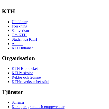
KTH
Utbildning
Forskning
Samverkan
Om KTH
Student på KTH
Alumni
KTH Intranät
Organisation
KTH Biblioteket
KTH:s skolor
Rektor och ledning
KTH:s verksamhetsstöd
Tjänster
Schema
Kurs-, program- och gruppwebbar