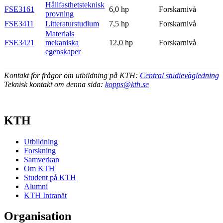
Hållfasthetsteknisk
FSE3161
6,0 hp
Forskarnivå
provning
FSE3411
Litteraturstudium
7,5 hp
Forskarnivå
Materials
FSE3421
mekaniska
12,0 hp
Forskarnivå
egenskaper
Kontakt för frågor om utbildning på KTH:
Central studievägledning
Teknisk kontakt om denna sida:
kopps@kth.se
KTH
Utbildning
Forskning
Samverkan
Om KTH
Student på KTH
Alumni
KTH Intranät
Organisation