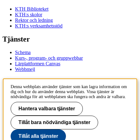
KTH Biblioteket
KTH:s skolor
Rektor och ledning
KTH:s verksamhetsstöd
Tjänster
Schema
Kurs-, program- och gruppwebbar
Lärplattformen Canvas
Webbmejl
Kontakt
Denna webbplats använder tjänster som kan lagra information om
dig och hur du använder denna webbplats. Vissa tjänster är
KTH
nödvändiga för att webbplatsen ska fungera och andra är valbara.
100 44 Stockholm
+46 8 790 60 00
Hantera valbara tjänster
Kontakta KTH
Tillåt bara nödvändiga tjänster
Jobba på KTH
Press och media
Faktura och betalning KTH
Tillåt alla tjänster