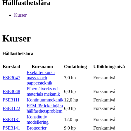
Hållfasthetslära
Kurser
Kurser
Hållfasthetslära
Kurskod
Kursnamn
Omfattning
Utbildningsnivå
Exekutiv kurs i
FSE3047
massa- och
3,0 hp
Forskarnivå
pappersteknik
Fibernätverks och
FSE3048
6,0 hp
Forskarnivå
materials mekanik
FSE3111
Kontinuummekanik
12,0 hp
Forskarnivå
FEM för ickelinjära
FSE3122
6,0 hp
Forskarnivå
hållfasthetsproblem
Konstitutiv
FSE3131
12,0 hp
Forskarnivå
modellering
FSE3141
Brotteorier
9,0 hp
Forskarnivå