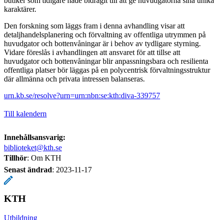
butiker som tidigare hade bidragit till att ge huvudgatorna sina unika
karaktärer.
Den forskning som läggs fram i denna avhandling visar att
detaljhandelsplanering och förvaltning av offentliga utrymmen på
huvudgator och bottenvåningar är i behov av tydligare styrning.
Vidare föreslås i avhandlingen att ansvaret för att tillse att
huvudgator och bottenvåningar blir anpassningsbara och resilienta
offentliga platser bör läggas på en polycentrisk förvaltningsstruktur
där allmänna och privata intressen balanseras.
urn.kb.se/resolve?urn=urn:nbn:se:kth:diva-339757
Till kalendern
Innehållsansvarig:
biblioteket@kth.se
Tillhör
: Om KTH
Senast ändrad
:
2023-11-17
KTH
Utbildning