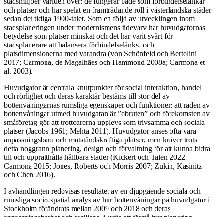
stadsmiljöer världen över: de fungerar både som förbindelselänkar
och platser och har spelat en framträdande roll i västerländska städer
sedan det tidiga 1900-talet. Som en följd av utvecklingen inom
stadsplaneringen under modernismens tidevarv har huvudgatornas
betydelse som platser minskat och det har varit svårt för
stadsplanerare att balansera förbindelselänks- och
platsdimensionerna med varandra (von Schönfeld och Bertolini
2017; Carmona, de Magalhães och Hammond 2008a; Carmona et
al. 2003).
Huvudgator är centrala knutpunkter för social interaktion, handel
och rörlighet och deras karaktär bestäms till stor del av
bottenvåningarnas rumsliga egenskaper och funktioner: att raden av
bottenvåningar utmed huvudgatan är ”obruten” och förekomsten av
småföretag gör att trottoarerna upplevs som trivsamma och sociala
platser (Jacobs 1961; Mehta 2011). Huvudgator anses ofta vara
anpassningsbara och motståndskraftiga platser, men kräver trots
detta noggrann planering, design och förvaltning för att kunna bidra
till och upprätthålla hållbara städer (Kickert och Talen 2022;
Carmona 2015; Jones, Roberts och Morris 2007; Zukin, Kasinitz
och Chen 2016).
I avhandlingen redovisas resultatet av en djupgående sociala och
rumsliga socio-spatial analys av hur bottenvåningar på huvudgator i
Stockholm förändrats mellan 2009 och 2018 och deras