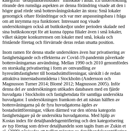
kategorin ”detaljhandelsbutiker” minskade i antal. En undersökning
rörande den rumsliga aspekten av denna förändring visade att den i
högre grad rörde små bottenvåningslokaler än stora: Små lokaler
genomgick oftare förändringar och var mer anpassningsbara i fråga
om att inrymma nya funktioner. Intressant nog visade
undersökningen också att butikskedjor under perioden skalade ned
sina butikskoncept för att kunna öppna filialer även i små lokaler,
vilket skärpte konkurrensen om lokaler med små, lokala och
fristående företag och förvärrade deras redan utsatta position.
Inom ramen för denna studie undersöktes även hur privatisering av
fastighetsägande och effekterna av Covid-19-pandemin påverkade
bottenvåningarnas användning. Mellan 1990 och 2010 genomfördes
en storskalig privatisering i form av omvandling av
hyresrättsfastigheter till bostadsrättsföreningar, särskilt i de redan
attraktiva innerstadsområdena i Stockholm (Andersson och
Magnusson Turner 2014; Blomé 2012; Magnusson 2005). Inför
denna del av undersökningen utökades databasen med en fjärde
huvudgata i Stockholm och fastighetsdata för samtliga undersökta
huvudgator. I undersökningen framkom det att nästan hälften av
bottenvåningarna på de fyra huvudgatorna ägdes av
bostadsrättföreningar, vilken därmed var den största kategorin
fastighetsägare på de undersökta huvudgatorna. Med hjälp av
Kostas index för detaljhandelsgentrifiering och den kategorisering
av typ företag som driver detaljhandeln som tagits fram av Zukin et