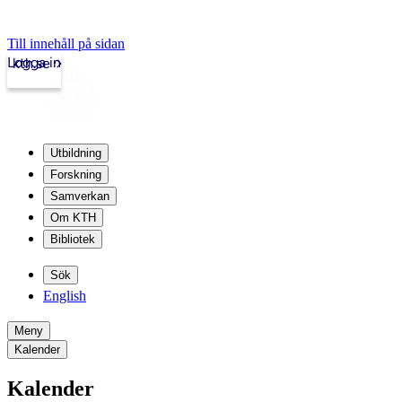
Till innehåll på sidan
Logga in
kth.se
Utbildning
Forskning
Samverkan
Om KTH
Bibliotek
Sök
English
Meny
Kalender
Kalender