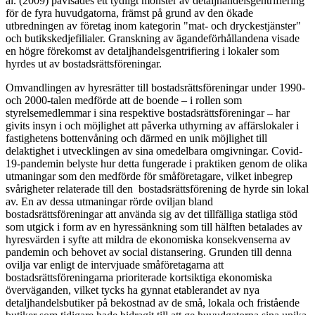
al. (2009) påvisades ett tydligt mönster av detaljhandelsgentrifiering
för de fyra huvudgatorna, främst på grund av den ökade
utbredningen av företag inom kategorin "mat- och dryckestjänster"
och butikskedjefilialer. Granskning av ägandeförhållandena visade
en högre förekomst av detaljhandelsgentrifiering i lokaler som
hyrdes ut av bostadsrättsföreningar.
Omvandlingen av hyresrätter till bostadsrättsföreningar under 1990-
och 2000-talen medförde att de boende – i rollen som
styrelsemedlemmar i sina respektive bostadsrättsföreningar – har
givits insyn i och möjlighet att påverka uthyrning av affärslokaler i
fastighetens bottenvåning och därmed en unik möjlighet till
delaktighet i utvecklingen av sina omedelbara omgivningar. Covid-
19-pandemin belyste hur detta fungerade i praktiken genom de olika
utmaningar som den medförde för småföretagare, vilket inbegrep
svårigheter relaterade till den bostadsrättsförening de hyrde sin lokal
av. En av dessa utmaningar rörde oviljan bland
bostadsrättsföreningar att använda sig av det tillfälliga statliga stöd
som utgick i form av en hyressänkning som till hälften betalades av
hyresvärden i syfte att mildra de ekonomiska konsekvenserna av
pandemin och behovet av social distansering. Grunden till denna
ovilja var enligt de intervjuade småföretagarna att
bostadsrättsföreningarna prioriterade kortsiktiga ekonomiska
överväganden, vilket tycks ha gynnat etablerandet av nya
detaljhandelsbutiker på bekostnad av de små, lokala och fristående