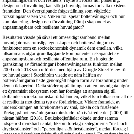
anpassningsbarhet och resiliens, i syfte att förstå hur planering,
design och förvaltning kan stödja huvudgatornas fortsatta existens i
framtiden. Den övergripande frågeställning som vägledde
forskningsansatsen var: Vilken roll spelar bottenvåningar och hur
kan planering, design och förvaltning främja skapandet av
anpassningsbara och resilienta huvudgator?
Resultaten visade på såväl ett ömsesidigt samband mellan
huvudgatornas rumsliga egenskaper och bottenvåningarnas
funktioner som en socioekonomisk dynamik dem emellan, vilka
tillsammans utgör grundläggande komponenter i skapandet av
anpassningsbara och resilienta offentliga rum. En ingående
granskning av förändringar i bottenvåningarnas funktion mellan
2009 och 2018 som utfördes med hjälp av Google Street View för
tre huvudgator i Stockholm visade att nära hälften av
bottenvåningarna hade genomgått någon form av förändring under
denna tidsperiod. Detta stöder uppfattningen att en huvudgata utgör
ett dynamiskt ekosystem som har förmåga att anpassa sig till
skiftande socioekonomiska förhållanden, vilket kan tolkas som att de
är resilienta mot denna typ av förändringar. Vidare framgick av
undersökningen att förekomsten av små, lokala och fristående
företag på bottenvåningarna minskade från två-tredje del (2009) till
nästan hälften (2018). Butikskedjefilialer ökade under samma
tidsperiod märkbart i antal, liksom företag i kategorierna ”mat- och
dryckestjänster” och ”personliga skönhetstjänster”, medan företag i