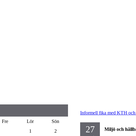
Informell fika med KTH oc
Fre
Lör
Sön
27
Miljö och hållb
1
2