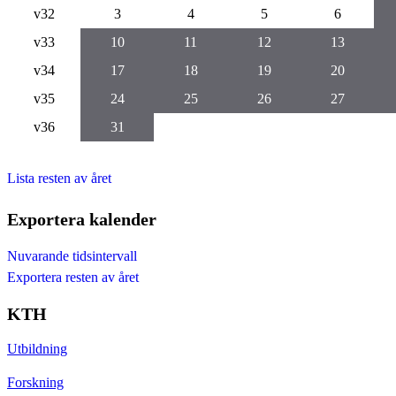
v32
3
4
5
6
v33
10
11
12
13
v34
17
18
19
20
v35
24
25
26
27
v36
31
Lista resten av året
Exportera kalender
Nuvarande tidsintervall
Exportera resten av året
KTH
Utbildning
Forskning