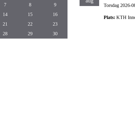
aug
7
8
9
Torsdag 2026-0
14
15
16
Plats:
KTH Inno
21
22
23
28
29
30