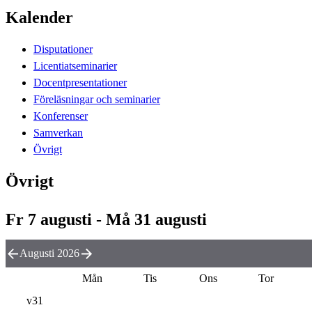
Kalender
Disputationer
Licentiatseminarier
Docentpresentationer
Föreläsningar och seminarier
Konferenser
Samverkan
Övrigt
Övrigt
Fr 7 augusti - Må 31 augusti
Augusti 2026
Mån
Tis
Ons
Tor
v31