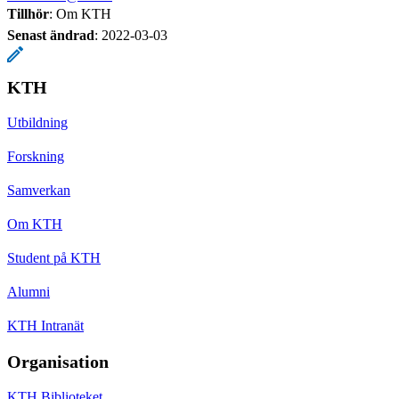
Tillhör
: Om KTH
Senast ändrad
:
2022-03-03
KTH
Utbildning
Forskning
Samverkan
Om KTH
Student på KTH
Alumni
KTH Intranät
Organisation
KTH Biblioteket