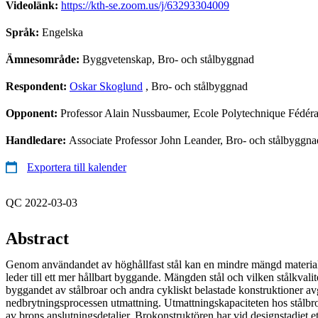
Videolänk:
https://kth-se.zoom.us/j/63293304009
Språk:
Engelska
Ämnesområde:
Byggvetenskap, Bro- och stålbyggnad
Respondent:
Oskar Skoglund
, Bro- och stålbyggnad
Opponent:
Professor Alain Nussbaumer, Ecole Polytechnique Fédér
Handledare:
Associate Professor John Leander, Bro- och stålbyggna
Exportera till kalender
QC 2022-03-03
Abstract
Genom användandet av höghållfast stål kan en mindre mängd material
leder till ett mer hållbart byggande. Mängden stål och vilken stålkval
byggandet av stålbroar och andra cykliskt belastade konstruktioner av
nedbrytningsprocessen utmattning. Utmattningskapaciteten hos stålbroar
av brons anslutningsdetaljer. Brokonstruktören har vid designstadiet e