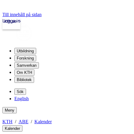
Till innehåll på sidan
Logga in
kth.se
Utbildning
Forskning
Samverkan
Om KTH
Bibliotek
Sök
English
Meny
KTH
ABE
Kalender
Kalender