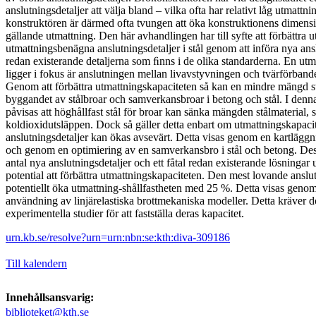
anslutningsdetaljer att välja bland – vilka ofta har relativt låg utmattn
konstruktören är därmed ofta tvungen att öka konstruktionens dimensio
gällande utmattning. Den här avhandlingen har till syfte att förbättra 
utmattningsbenägna anslutningsdetaljer i stål genom att införa nya ans
redan existerande detaljerna som ﬁnns i de olika standarderna. En utma
ligger i fokus är anslutningen mellan livavstyvningen och tvärförband
Genom att förbättra utmattningskapaciteten så kan en mindre mängd s
byggandet av stålbroar och samverkansbroar i betong och stål. I den
påvisas att höghållfast stål för broar kan sänka mängden stålmaterial,
koldioxidutsläppen. Dock så gäller detta enbart om utmattningskapacite
anslutningsdetaljer kan ökas avsevärt. Detta visas genom en kartläggn
och genom en optimiering av en samverkansbro i stål och betong. Dess
antal nya anslutningsdetaljer och ett fåtal redan existerande lösnin
potential att förbättra utmattningskapaciteten. Den mest lovande anslu
potentiellt öka utmattning-shållfastheten med 25 %. Detta visas gen
användning av linjärelastiska brottmekaniska modeller. Detta kräver
experimentella studier för att fastställa deras kapacitet.
urn.kb.se/resolve?urn=urn:nbn:se:kth:diva-309186
Till kalendern
Innehållsansvarig:
biblioteket@kth.se