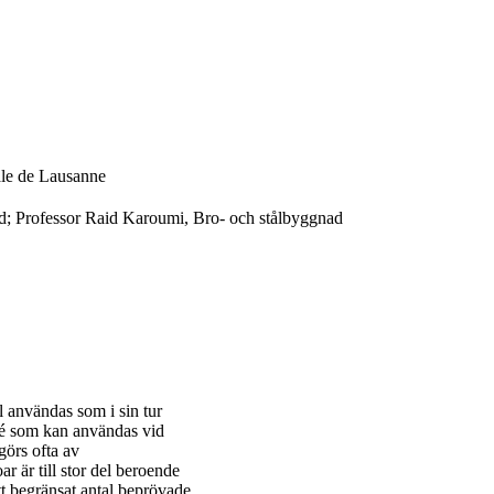
ale de Lausanne
d; Professor Raid Karoumi, Bro- och stålbyggnad
 användas som i sin tur
ité som kan användas vid
görs ofta av
 är till stor del beroende
tt begränsat antal beprövade