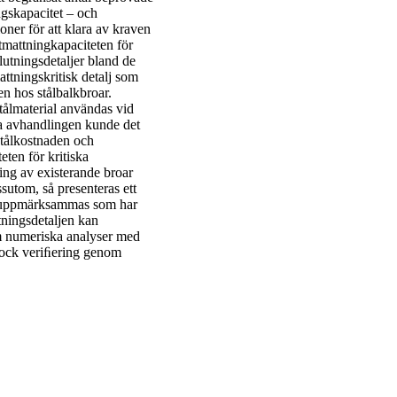
ingskapacitet – och
ner för att klara av kraven
utmattningkapaciteten för
lutningsdetaljer bland de
ttningskritisk detalj som
en hos stålbalkbroar.
tålmaterial användas vid
na avhandlingen kunde det
 stålkostnaden och
ten för kritiska
ing av existerande broar
utom, så presenteras ett
gar uppmärksammas som har
tningsdetaljen kan
om numeriska analyser med
 dock veriﬁering genom