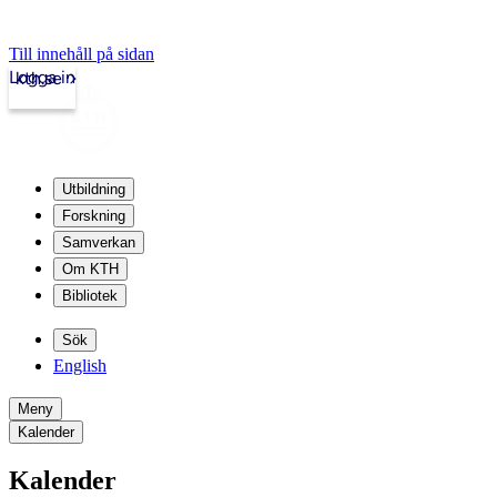
Till innehåll på sidan
Logga in
kth.se
Utbildning
Forskning
Samverkan
Om KTH
Bibliotek
Sök
English
Meny
Kalender
Kalender