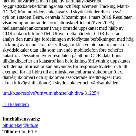
metodenutvärderas med hjälp av fjärranalysbaserade
byggnadsskadebedömningsdata ochDisplacement Tracking Matrix
(DTM) från individers enkätsvar vid skyddslokalerefter en svår
cyklon i staden Beira, centrala Mozambique, i mars 2019.Resultaten
visar en uppmuntrande korrelationskoefficient (över 70 %)
mellanantalet ankomster i varje område uppskattat med hjälp av
CDR-data och frånDTM. Utöver detta härleder CDR-baserad
analys den rumsliga fördelningen avförflyttna befolkningen med hög
täckning av människor, det vill säga inklusiveinte bara människor i
skyddslokaler utan alla som använde mobiltelefon före ochefter
katastrof. Dessutom tyder resultaten på att om CDR-data finns
tillgängligaefter en katastrof kan befolkningsförflyttning uppskattas
och denna informationkan användas för responsaktiviteter och till
exempel för att bidra till att minskavattenburna sjukdomar (t.ex.
diarrésjukdomar) och sjukdomar associerade medträngsel (t.ex.
akuta luftvägsinfektioner) i skyddslokaler och värdsamhällen
urn.kb.se/resolve?urn=urn:nbn:se:kth:diva-312254
Till kalendern
Innehållsansvarig:
biblioteket@kth.se
Tillhör
: Om KTH