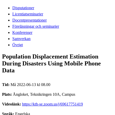
Disputationer
Licentiatseminarier
Docentpresentationer
Föreläsningar och seminarier
Konferenser
Samverkan
Övrigt
Population Displacement Estimation
During Disasters Using Mobile Phone
Data
Tid:
Må 2022-06-13 kl 08.00
Plats:
Ångloket, Teknikringen 10A, Campus
Videolänk:
https://kth-se.zoom.us/j/69617751419
Språk:
Engelska