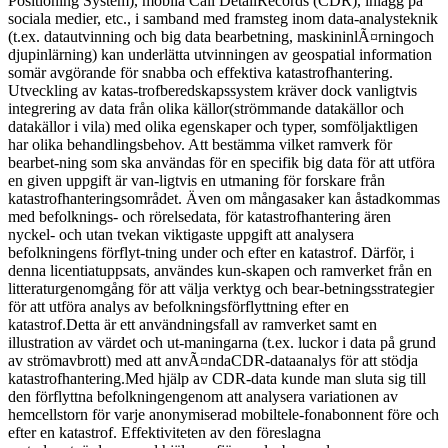
Positioning System), mobila Call DetailRecords (CDR), inlägg på
sociala medier, etc., i samband med framsteg inom data-analysteknik
(t.ex. datautvinning och big data bearbetning, maskininlÃ¤rningoch
djupinlärning) kan underlätta utvinningen av geospatial information
somär avgörande för snabba och effektiva katastrofhantering.
Utveckling av katas-trofberedskapssystem kräver dock vanligtvis
integrering av data från olika källor(strömmande datakällor och
datakällor i vila) med olika egenskaper och typer, somföljaktligen
har olika behandlingsbehov. Att bestämma vilket ramverk för
bearbet-ning som ska användas för en specifik big data för att utföra
en given uppgift är van-ligtvis en utmaning för forskare från
katastrofhanteringsområdet. Även om mångasaker kan åstadkommas
med befolknings- och rörelsedata, för katastrofhantering ären
nyckel- och utan tvekan viktigaste uppgift att analysera
befolkningens förflyt-tning under och efter en katastrof. Därför, i
denna licentiatuppsats, användes kun-skapen och ramverket från en
litteraturgenomgång för att välja verktyg och bear-betningsstrategier
för att utföra analys av befolkningsförflyttning efter en
katastrof.Detta är ett användningsfall av ramverket samt en
illustration av värdet och ut-maningarna (t.ex. luckor i data på grund
av strömavbrott) med att anvÃ¤ndaCDR-dataanalys för att stödja
katastrofhantering.Med hjälp av CDR-data kunde man sluta sig till
den förflyttna befolkningengenom att analysera variationen av
hemcellstorn för varje anonymiserad mobiltele-fonabonnent före och
efter en katastrof. Effektiviteten av den föreslagna