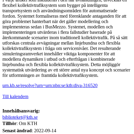
flexibel kollektivtrafiksystem som bygger på intelligenta
transportsystem och användningsområden för automatiserade
fordon. Systemet formaliseras med förenklande antaganden för att
göra problemet hanterbart när det gäller modellering och
implementeras sedan i BusMezzo. Systemet, modellen och
implementeringen utvärderas i flera fallstudier baserade på
återkommande scenarier inom traditionell kollektivtrafik. På så sätt
utforskas centrala avvägningar mellan linjebundna och flexibla
kollektivtrafiksystem i fråga om servicenivåer. Det resulterande
simuleringsramverket innehåller viktiga komponenter för att
modellera dynamiken i utbud och efterfrågan i kombinerade
linjebundna och flexibla kollektivtrafiksystem. Detta möjliggör
systematisk utvärdering av ett större antal nya koncept och scenarier
för utformningen av framtida kollektivtrafiksystem.
urn.kb.se/resolve?urn=urn:nbn:se:kth:diva-316520
Till kalendern
Innehållsansvarig:
biblioteket@kth.se
Tillhör
: Om KTH
Senast ändrad
:
2022-09-14