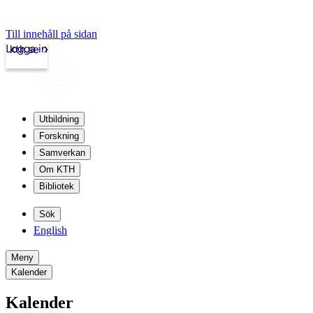
Till innehåll på sidan
Logga in
kth.se
Utbildning
Forskning
Samverkan
Om KTH
Bibliotek
Sök
English
Meny
Kalender
Kalender