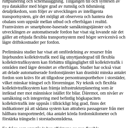
ruttplanering och schemaläggning. Tillgången till och syntesen av
nya datakällor med högre grad av rumslig och tidsmässig
detaljrikedom, som följer av utvecklingen av intelligenta
transportsystem, gör det möjligt att observera och hantera den
obalans som uppstår mellan utbud och efterfrågan i realtid.
Framväxten av smartphone-baserade samåkningstjänster och
utvecklingen av automatiserade fordon har visat sig lovande när det
gäller att erbjuda flexibla transportsystem med högre servicenivå och
lägre driftskostnader per fordon.
Preliminära studier har visat att omfördelning av resurser från
linjebunden kollektivtrafik med låg utnyttjandegrad till flexibla
kollektivtrafiksystem kan förbättra tillgänglighet till kollektivtrafik i
områden med lägre densitet av efterfrågan. Studier har också visat
att delade automatiserade fordonstjänster kan drastiskt minska antalet
fordon som krävs för att tillgodose persontransportbehov i storstäder,
vilket minskar trängsel och föroreningar. Ny teknik och flexibla
kollektivtrafiksystem kan främja infrastrukturplanering som är
inriktad mer mot människor istället för bilar. Däremot, om nivåer av
samåkning och integrering med befintlig högkapacitets
kollektivtrafik inte uppnås i tillräckligt hög grad, finns det
indikationer på att sådana system kan attrahera passagerare från mer
hållbara transportmedel, öka antalet körda fordonskilometer och
förstärka trängseln i storstadsområdena.