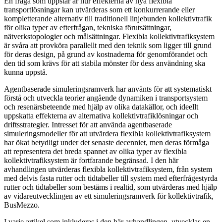
En fråga som uppstår är hur effekterna av nya flexibla
transportlösningar kan utvärderas som ett konkurrerande eller
kompletterande alternativ till traditionell linjebunden kollektivtrafik
för olika typer av efterfrågan, tekniska förutsättningar,
nätverkstopologier och målsättningar. Flexibla kollektivtrafiksystem
är svåra att provköra parallellt med den teknik som ligger till grund
för deras design, på grund av kostnaderna för genomförandet och
den tid som krävs för att stabila mönster för dess användning ska
kunna uppstå.
Agentbaserade simuleringsramverk har använts för att systematiskt
förstå och utveckla teorier angående dynamiken i transportsystem
och resenärsbeteende med hjälp av olika datakällor, och ideellt
uppskatta effekterna av alternativa kollektivtrafiklösningar och
driftsstrategier. Intresset för att använda agentbaserade
simuleringsmodeller för att utvärdera flexibla kollektivtrafiksystem
har ökat betydligt under det senaste decenniet, men deras förmåga
att representera det breda spannet av olika typer av flexibla
kollektivtrafiksystem är fortfarande begränsad. I den här
avhandlingen utvärderas flexibla kollektivtrafiksystem, från system
med delvis fasta rutter och tidtabeller till system med efterfrågestyrda
rutter och tidtabeller som bestäms i realtid, som utvärderas med hjälp
av vidareutvecklingen av ett simuleringsramverk för kollektivtrafik,
BusMezzo.
I varje artikel som inkluderas i den här avhandlingen, utvecklas en