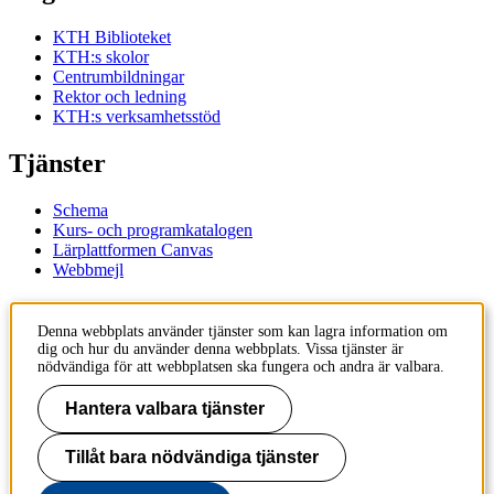
KTH Biblioteket
KTH:s skolor
Centrumbildningar
Rektor och ledning
KTH:s verksamhetsstöd
Tjänster
Schema
Kurs- och programkatalogen
Lärplattformen Canvas
Webbmejl
Kontakt
Denna webbplats använder tjänster som kan lagra information om
dig och hur du använder denna webbplats. Vissa tjänster är
KTH
nödvändiga för att webbplatsen ska fungera och andra är valbara.
100 44 Stockholm
+46 8 790 60 00
Hantera valbara tjänster
Kontakta KTH
Tillåt bara nödvändiga tjänster
Jobba på KTH
Press och media