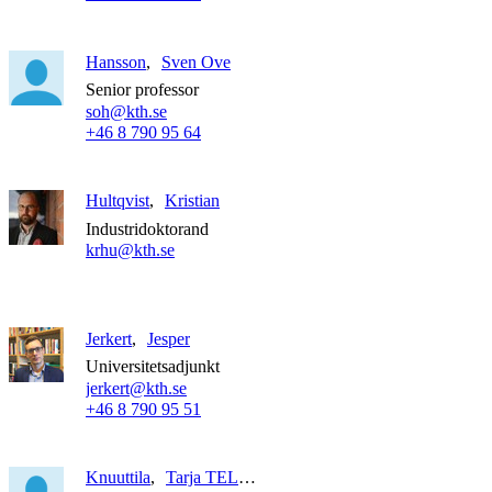
Hansson
Sven Ove
Senior professor
soh@kth.se
+46 8 790 95 64
Hultqvist
Kristian
Industridoktorand
krhu@kth.se
Jerkert
Jesper
Universitetsadjunkt
jerkert@kth.se
+46 8 790 95 51
Knuuttila
Tarja TELLERVO