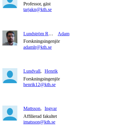
Professor, gäst
tarjakn@kth.se
Lundström Ramirez
Adam
Forskningsingenjör
adamlr@kth.se
Lundvall
Henrik
Forskningsingenjör
henrik12@kth.se
Mattsson
Ingvar
Affilierad fakultet
imatsson@kth.se