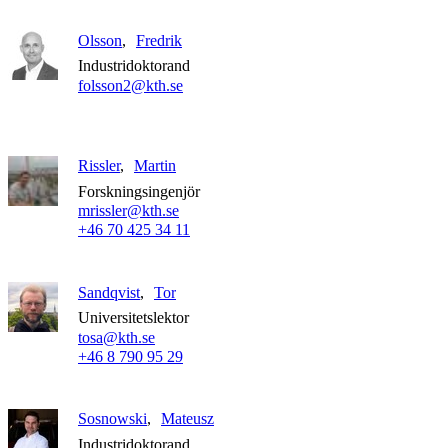
Olsson
Fredrik
Industridoktorand
folsson2@kth.se
Rissler
Martin
Forskningsingenjör
mrissler@kth.se
+46 70 425 34 11
Sandqvist
Tor
Universitetslektor
tosa@kth.se
+46 8 790 95 29
Sosnowski
Mateusz
Industridoktorand