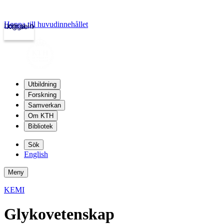
Hoppa till huvudinnehållet
Logga in
kth.se
Utbildning
Forskning
Samverkan
Om KTH
Bibliotek
Sök
English
Meny
KEMI
Glykovetenskap