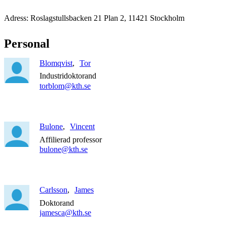
Adress: Roslagstullsbacken 21 Plan 2, 11421 Stockholm
Personal
Blomqvist
Tor
Industridoktorand
torblom@kth.se
Bulone
Vincent
Affilierad professor
bulone@kth.se
Carlsson
James
Doktorand
jamesca@kth.se