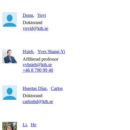
Dong
Yuyi
Doktorand
yuyid@kth.se
Hsieh
Yves Shang-Yi
Affilierad professor
yvhsieh@kth.se
+46 8 790 99 40
Huertas Díaz
Carlos
Doktorand
carloshd@kth.se
Li
He