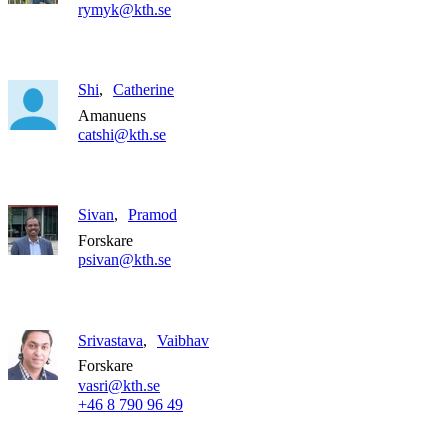
rymyk@kth.se
Shi
Catherine
Amanuens
catshi@kth.se
Sivan
Pramod
Forskare
psivan@kth.se
Srivastava
Vaibhav
Forskare
vasri@kth.se
+46 8 790 96 49