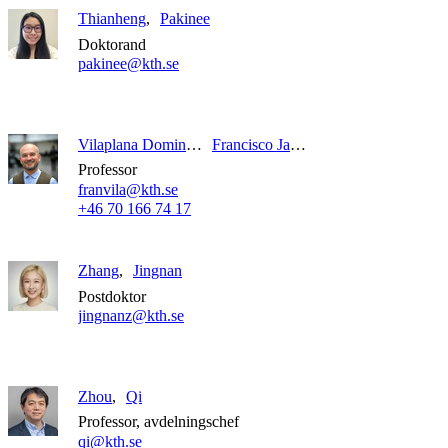
Thianheng
Pakinee
Doktorand
pakinee@kth.se
Vilaplana Domingo
Francisco Javier
Professor
franvila@kth.se
+46 70 166 74 17
Zhang
Jingnan
Postdoktor
jingnanz@kth.se
Zhou
Qi
Professor, avdelningschef
qi@kth.se