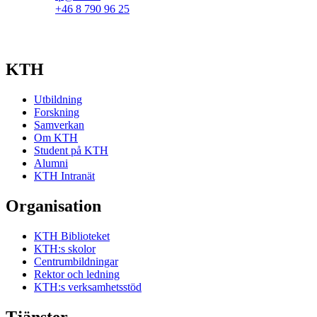
+46 8 790 96 25
KTH
Utbildning
Forskning
Samverkan
Om KTH
Student på KTH
Alumni
KTH Intranät
Organisation
KTH Biblioteket
KTH:s skolor
Centrumbildningar
Rektor och ledning
KTH:s verksamhetsstöd
Tjänster