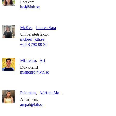
Forskare
he4@kth.se
McKee
Lauren Sara
Universitetslektor
mckee@kth.se
+46 8 790 99 39
Mianehro
Ali
Doktorand
mianehro@kth.se
Palomino
Adriana Madeleine
Amanuens
ampal@kth.se