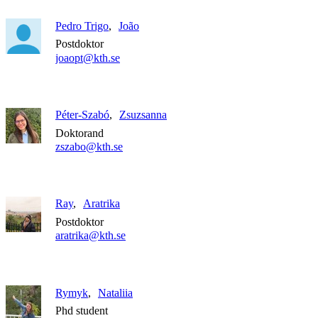
Pedro Trigo
João
Postdoktor
joaopt@kth.se
Péter-Szabó
Zsuzsanna
Doktorand
zszabo@kth.se
Ray
Aratrika
Postdoktor
aratrika@kth.se
Rymyk
Nataliia
Phd student