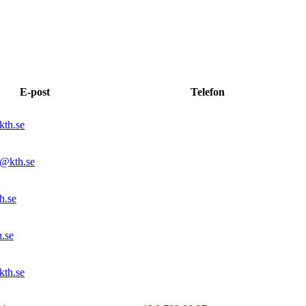
E-post
Telefon
kth.se
k@kth.se
h.se
.se
kth.se