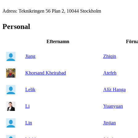
Adress: Teknikringen 56 Plan 2, 10044 Stockholm
Personal
Efternamn
Förn
Jiang
Zhiqin
Khorsand Kheirabad
Atefeh
Lelik
Alíz Hanga
Li
Yuanyuan
Lin
Jinjian