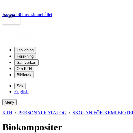
Hoppa till huvudinnehållet
Logga in
kth.se
Utbildning
Forskning
Samverkan
Om KTH
Bibliotek
Sök
English
Meny
KTH
PERSONALKATALOG
SKOLAN FÖR KEMI BIOT
Biokompositer