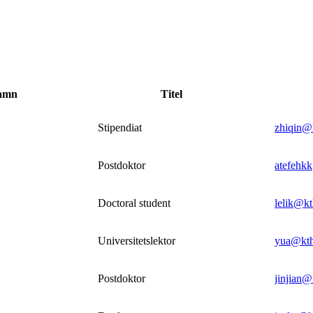
amn
Titel
Stipendiat
zhiqin@
Postdoktor
atefehk
Doctoral student
lelik@kt
Universitetslektor
yua@kth
Postdoktor
jinjian@