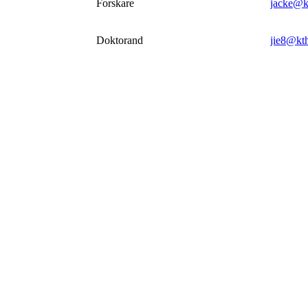
Forskare
jacke@k
Doktorand
jie8@kth