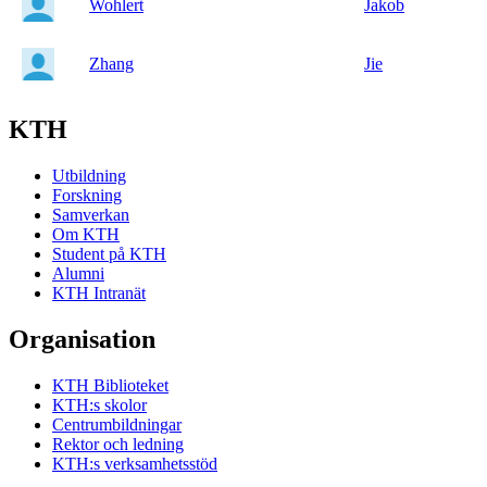
Wohlert
Jakob
Zhang
Jie
KTH
Utbildning
Forskning
Samverkan
Om KTH
Student på KTH
Alumni
KTH Intranät
Organisation
KTH Biblioteket
KTH:s skolor
Centrumbildningar
Rektor och ledning
KTH:s verksamhetsstöd