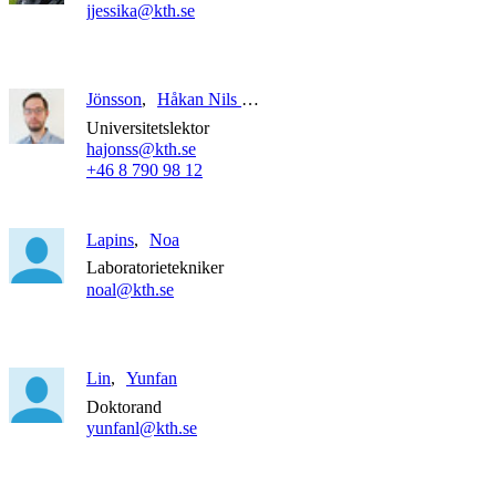
jjessika@kth.se
Jönsson
Håkan Nils Martin
Universitetslektor
hajonss@kth.se
+46 8 790 98 12
Lapins
Noa
Laboratorietekniker
noal@kth.se
Lin
Yunfan
Doktorand
yunfanl@kth.se