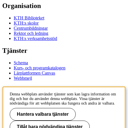
Organisation
KTH Biblioteket
KTH:s skolor
Centrumbildningar
Rektor och ledning
KTH:s verksamhetsstöd
Tjänster
Schema
Kurs- och programkatalogen
Lärplattformen Canvas
Webbmejl
Kontakt
Denna webbplats använder tjänster som kan lagra information om
dig och hur du använder denna webbplats. Vissa tjänster är
KTH
nödvändiga för att webbplatsen ska fungera och andra är valbara.
100 44 Stockholm
+46 8 790 60 00
Hantera valbara tjänster
Kontakta KTH
Tillåt bara nödvändiga tjänster
Jobba på KTH