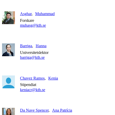
Asghar
Muhammad
Forskare
muhasg@kth.se
Barriga
Hanna
Universitetslektor
barriga@kth.se
Chavez Ramos
Kenia
Stipendiat
keniacr@kth.se
Da Nave Spencer
Ana Patrícia