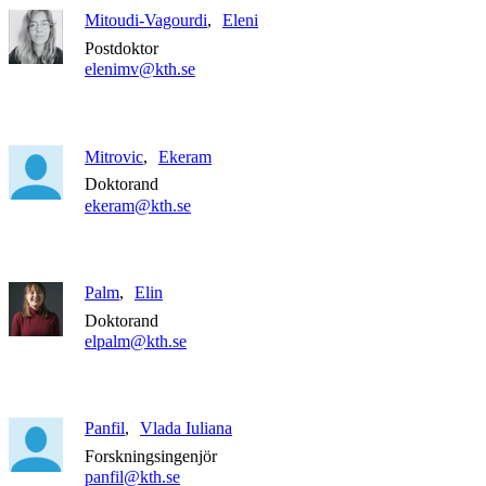
Mitoudi-Vagourdi
Eleni
Postdoktor
elenimv@kth.se
Mitrovic
Ekeram
Doktorand
ekeram@kth.se
Palm
Elin
Doktorand
elpalm@kth.se
Panfil
Vlada Iuliana
Forskningsingenjör
panfil@kth.se