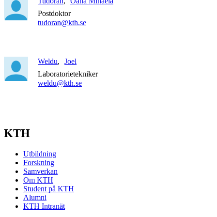
Tudoran
Oana Mihaela
Postdoktor
tudoran@kth.se
Weldu
Joel
Laboratorietekniker
weldu@kth.se
KTH
Utbildning
Forskning
Samverkan
Om KTH
Student på KTH
Alumni
KTH Intranät