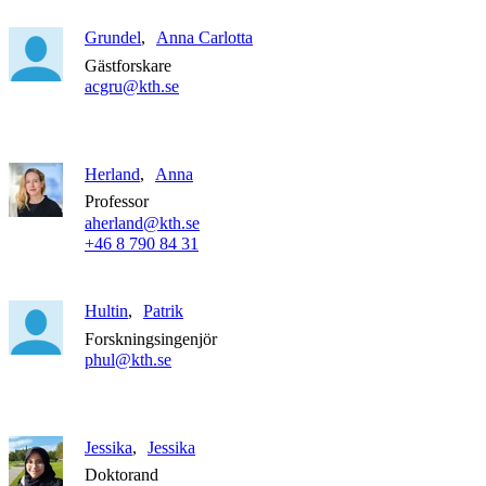
Grundel
Anna Carlotta
Gästforskare
acgru@kth.se
Herland
Anna
Professor
aherland@kth.se
+46 8 790 84 31
Hultin
Patrik
Forskningsingenjör
phul@kth.se
Jessika
Jessika
Doktorand