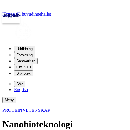
Hoppa till huvudinnehållet
Logga in
kth.se
Utbildning
Forskning
Samverkan
Om KTH
Bibliotek
Sök
English
Meny
PROTEINVETENSKAP
Nanobioteknologi