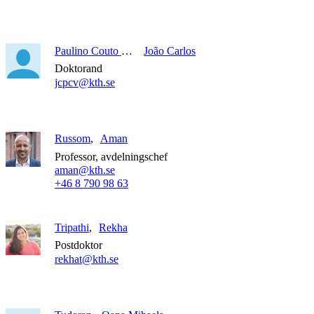
Paulino Couto Varela
João Carlos
Doktorand
jcpcv@kth.se
Russom
Aman
Professor, avdelningschef
aman@kth.se
+46 8 790 98 63
Tripathi
Rekha
Postdoktor
rekhat@kth.se