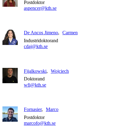
Postdoktor
aspencer@kth.se
De Ancos Jimeno
Carmen
Industridoktorand
cdaj@kth.se
Fijalkowski
Wojciech
Doktorand
wfi@kth.se
Fornasier
Marco
Postdoktor
marcofo@kth.se