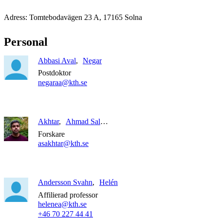
Adress: Tomtebodavägen 23 A, 17165 Solna
Personal
Abbasi Aval
Negar
Postdoktor
negaraa@kth.se
Akhtar
Ahmad Saleem
Forskare
asakhtar@kth.se
Andersson Svahn
Helén
Affilierad professor
helenea@kth.se
+46 70 227 44 41