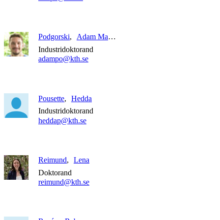
Podgorski
Adam Marcus
Industridoktorand
adampo@kth.se
Pousette
Hedda
Industridoktorand
heddap@kth.se
Reimund
Lena
Doktorand
reimund@kth.se