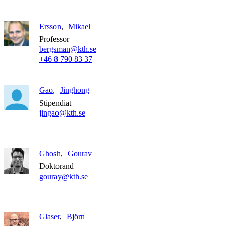
Ersson
Mikael
Professor
bergsman@kth.se
+46 8 790 83 37
Gao
Jinghong
Stipendiat
jingao@kth.se
Ghosh
Gourav
Doktorand
gouray@kth.se
Glaser
Björn