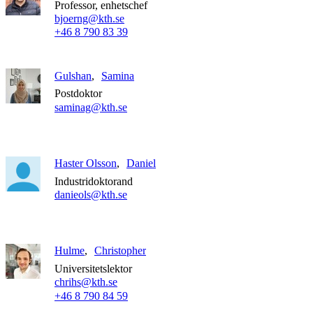
Professor, enhetschef
bjoerng@kth.se
+46 8 790 83 39
Gulshan
Samina
Postdoktor
saminag@kth.se
Haster Olsson
Daniel
Industridoktorand
danieols@kth.se
Hulme
Christopher
Universitetslektor
chrihs@kth.se
+46 8 790 84 59