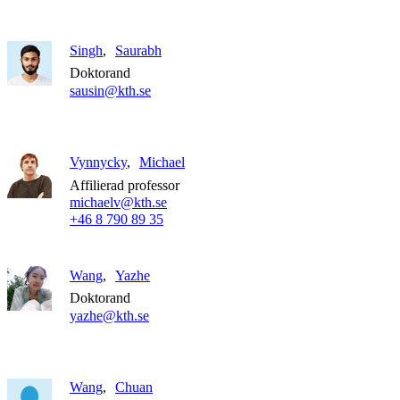
Singh
Saurabh
Doktorand
sausin@kth.se
Vynnycky
Michael
Affilierad professor
michaelv@kth.se
+46 8 790 89 35
Wang
Yazhe
Doktorand
yazhe@kth.se
Wang
Chuan