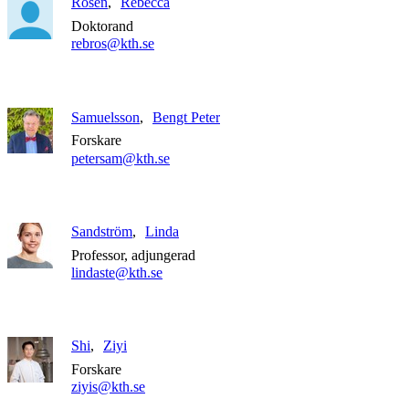
Rosén
Rebecca
Doktorand
rebros@kth.se
Samuelsson
Bengt Peter
Forskare
petersam@kth.se
Sandström
Linda
Professor, adjungerad
lindaste@kth.se
Shi
Ziyi
Forskare
ziyis@kth.se