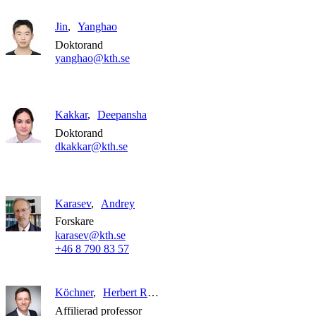
Jin
Yanghao
Doktorand
yanghao@kth.se
Kakkar
Deepansha
Doktorand
dkakkar@kth.se
Karasev
Andrey
Forskare
karasev@kth.se
+46 8 790 83 57
Köchner
Herbert Rüdiger
Affilierad professor