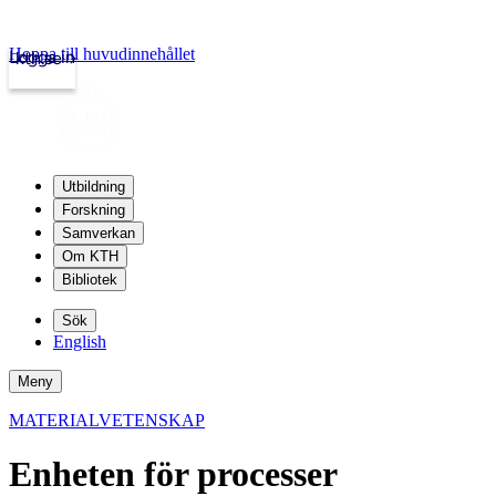
Hoppa till huvudinnehållet
Logga in
kth.se
Utbildning
Forskning
Samverkan
Om KTH
Bibliotek
Sök
English
Meny
MATERIALVETENSKAP
Enheten för processer