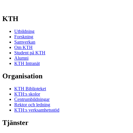
KTH
Utbildning
Forskning
Samverkan
Om KTH
Student på KTH
Alumni
KTH Intranät
Organisation
KTH Biblioteket
KTH:s skolor
Centrumbildningar
Rektor och ledning
KTH:s verksamhetsstöd
Tjänster