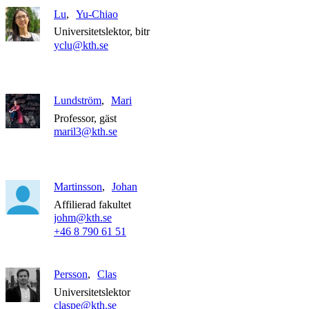
Lu
Yu-Chiao
Universitetslektor, bitr
yclu@kth.se
Lundström
Mari
Professor, gäst
maril3@kth.se
Martinsson
Johan
Affilierad fakultet
johm@kth.se
+46 8 790 61 51
Persson
Clas
Universitetslektor
claspe@kth.se