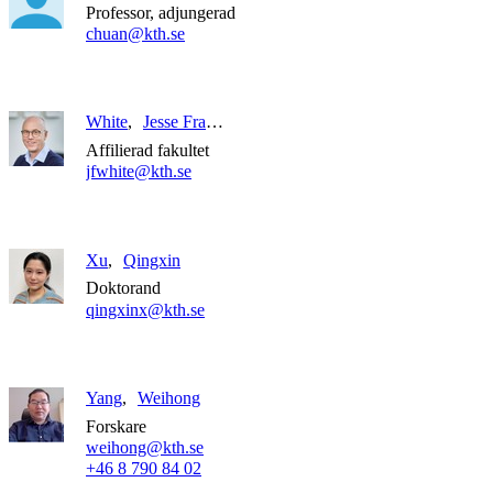
Professor, adjungerad
chuan@kth.se
White
Jesse Franklin
Affilierad fakultet
jfwhite@kth.se
Xu
Qingxin
Doktorand
qingxinx@kth.se
Yang
Weihong
Forskare
weihong@kth.se
+46 8 790 84 02