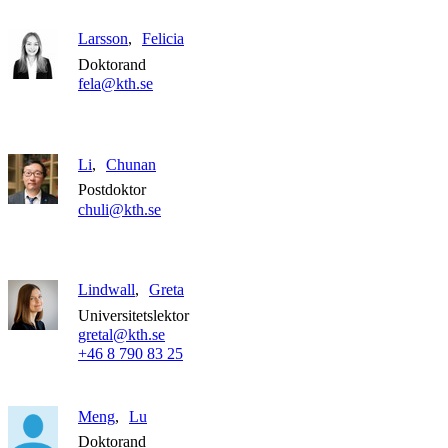
Larsson
Felicia
Doktorand
fela@kth.se
Li
Chunan
Postdoktor
chuli@kth.se
Lindwall
Greta
Universitetslektor
gretal@kth.se
+46 8 790 83 25
Meng
Lu
Doktorand