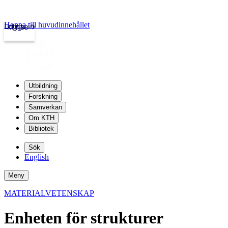
Hoppa till huvudinnehållet
Logga in
kth.se
Utbildning
Forskning
Samverkan
Om KTH
Bibliotek
Sök
English
Meny
MATERIALVETENSKAP
Enheten för strukturer