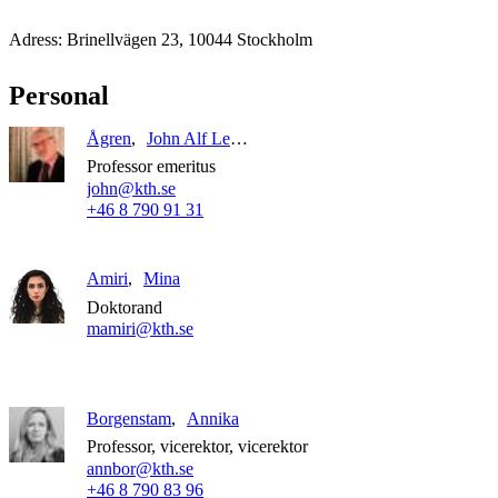
Adress: Brinellvägen 23, 10044 Stockholm
Personal
Ågren
John Alf Lennart
Professor emeritus
john@kth.se
+46 8 790 91 31
Amiri
Mina
Doktorand
mamiri@kth.se
Borgenstam
Annika
Professor, vicerektor, vicerektor
annbor@kth.se
+46 8 790 83 96