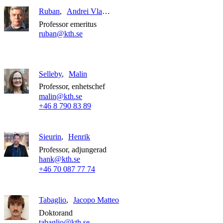
Ruban
Andrei Vladimirovich
Professor emeritus
ruban@kth.se
Selleby
Malin
Professor, enhetschef
malin@kth.se
+46 8 790 83 89
Sieurin
Henrik
Professor, adjungerad
hank@kth.se
+46 70 087 77 74
Tabaglio
Jacopo Matteo
Doktorand
tabaglio@kth.se