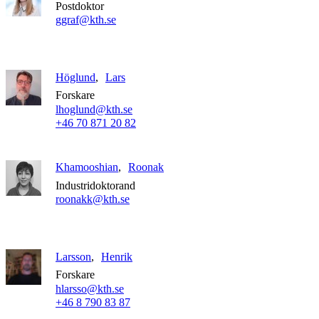
Postdoktor
ggraf@kth.se
Höglund
Lars
Forskare
lhoglund@kth.se
+46 70 871 20 82
Khamooshian
Roonak
Industridoktorand
roonakk@kth.se
Larsson
Henrik
Forskare
hlarsso@kth.se
+46 8 790 83 87