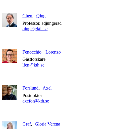
Chen
Qing
Professor, adjungerad
qingc@kth.se
Fenocchio
Lorenzo
Gästforskare
lfen@kth.se
Forslund
Axel
Postdoktor
axefor@kth.se
Graf
Gloria Verena