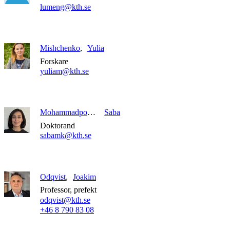
lumeng@kth.se
Mishchenko
Yulia
Forskare
yuliam@kth.se
Mohammadpour Kasehgari
Saba
Doktorand
sabamk@kth.se
Odqvist
Joakim
Professor, prefekt
odqvist@kth.se
+46 8 790 83 08