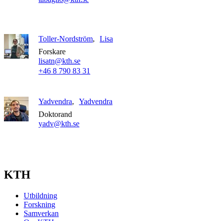
Toller-Nordström
Lisa
Forskare
lisatn@kth.se
+46 8 790 83 31
Yadvendra
Yadvendra
Doktorand
yadv@kth.se
KTH
Utbildning
Forskning
Samverkan