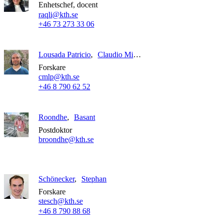
Enhetschef, docent
raqli@kth.se
+46 73 273 33 06
Lousada Patricio
Claudio Miguel
Forskare
cmlp@kth.se
+46 8 790 62 52
Roondhe
Basant
Postdoktor
broondhe@kth.se
Schönecker
Stephan
Forskare
stesch@kth.se
+46 8 790 88 68