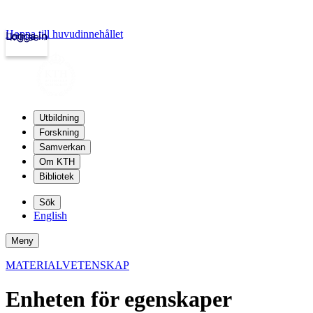
Hoppa till huvudinnehållet
Logga in
kth.se
Utbildning
Forskning
Samverkan
Om KTH
Bibliotek
Sök
English
Meny
MATERIALVETENSKAP
Enheten för egenskaper