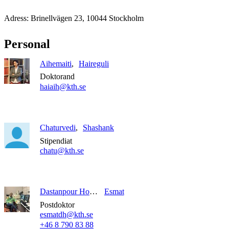
Adress: Brinellvägen 23, 10044 Stockholm
Personal
Aihemaiti
Haireguli
Doktorand
haiaih@kth.se
Chaturvedi
Shashank
Stipendiat
chatu@kth.se
Dastanpour Hosseinabadi
Esmat
Postdoktor
esmatdh@kth.se
+46 8 790 83 88