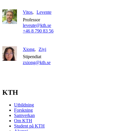
Vitos
Levente
Professor
leveute@kth.se
+46 8 790 83 56
Xiong
Ziyi
Stipendiat
zxiong@kth.se
KTH
Utbildning
Forskning
Samverkan
Om KTH
Student på KTH