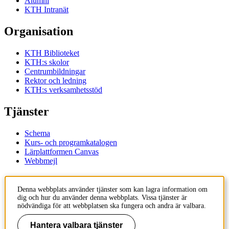
Alumni
KTH Intranät
Organisation
KTH Biblioteket
KTH:s skolor
Centrumbildningar
Rektor och ledning
KTH:s verksamhetsstöd
Tjänster
Schema
Kurs- och programkatalogen
Lärplattformen Canvas
Webbmejl
Kontakt
Denna webbplats använder tjänster som kan lagra information om
dig och hur du använder denna webbplats. Vissa tjänster är
KTH
nödvändiga för att webbplatsen ska fungera och andra är valbara.
100 44 Stockholm
+46 8 790 60 00
Hantera valbara tjänster