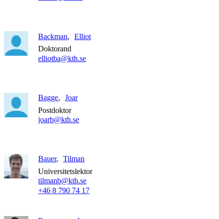
Backman
Elliot
Doktorand
elliotba@kth.se
Bagge
Joar
Postdoktor
joarb@kth.se
Bauer
Tilman
Universitetslektor
tilmanb@kth.se
+46 8 790 74 17