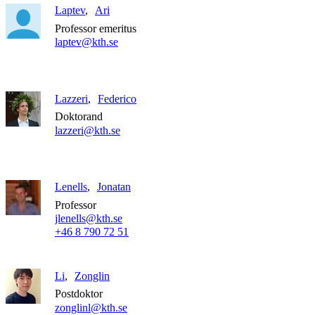
Laptev
Ari
Professor emeritus
laptev@kth.se
Lazzeri
Federico
Doktorand
lazzeri@kth.se
Lenells
Jonatan
Professor
jlenells@kth.se
+46 8 790 72 51
Li
Zonglin
Postdoktor
zonglinl@kth.se