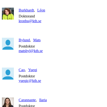
Burkhardt
Léon
Doktorand
leonbu@kth.se
Bylund
Mats
Postdoktor
matsbyl@kth.se
Cao
Yueqi
Postdoktor
yueqic@kth.se
Carannante
Ilaria
Postdoktor