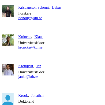
Kristiansson Schoug
Lukas
Forskare
lschoug@kth.se
Kröncke
Klaus
Universitetslektor
kroncke@kth.se
Kronqvist
Jan
Universitetslektor
jankr@kth.se
Krook
Jonathan
Doktorand