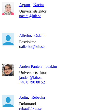
Agram
Nacira
Universitetslektor
nacira@kth.se
Allerbo
Oskar
Postdoktor
oallerbo@kth.se
Andén-Pantera
Joakim
Universitetslektor
janden@kth.se
+46 8 790 80 52
Aulin
Rebecka
Doktorand
rebaul@kth.se