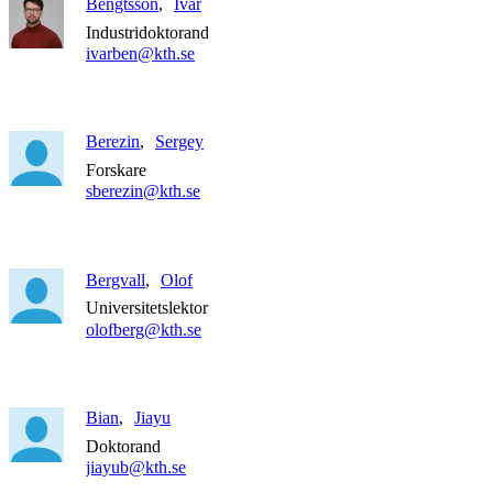
Bengtsson
Ivar
Industridoktorand
ivarben@kth.se
Berezin
Sergey
Forskare
sberezin@kth.se
Bergvall
Olof
Universitetslektor
olofberg@kth.se
Bian
Jiayu
Doktorand
jiayub@kth.se