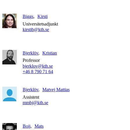
Biggs
Kirsti
Universitetsadjunkt
kirstib@kth.se
Bjerklöv
Kristian
Professor
bjerklov@kth.se
+46 8 790 71 64
Bjerklöv
Matvej Mattias
Assistent
mmbj@kth.se
Boij
Mats