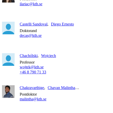
ilariac@kth.se
Castelli Sandoval
Diego Ernesto
Doktorand
decas@kth.se
Chachólski
Wojciech
Professor
wojtek@kth.se
+46 8 790 71 33
Chakravarthige
Chavan Malintha Tharu Fernando
Postdoktor
malintha@kth.se