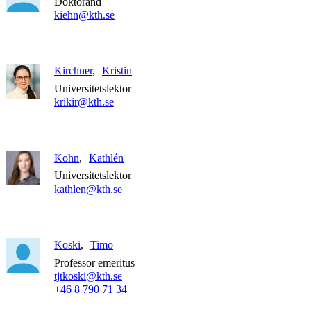
Doktorand
kiehn@kth.se
Kirchner
Kristin
Universitetslektor
krikir@kth.se
Kohn
Kathlén
Universitetslektor
kathlen@kth.se
Koski
Timo
Professor emeritus
tjtkoski@kth.se
+46 8 790 71 34