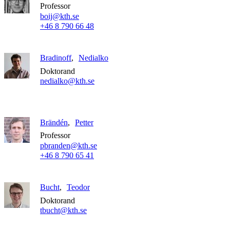
Professor
boij@kth.se
+46 8 790 66 48
Bradinoff
Nedialko
Doktorand
nedialko@kth.se
Brändén
Petter
Professor
pbranden@kth.se
+46 8 790 65 41
Bucht
Teodor
Doktorand
tbucht@kth.se