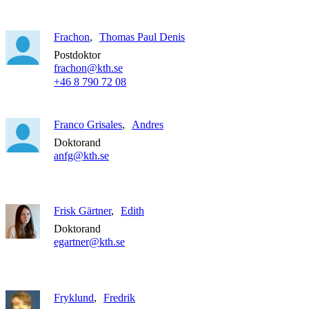
Frachon
Thomas Paul Denis
Postdoktor
frachon@kth.se
+46 8 790 72 08
Franco Grisales
Andres
Doktorand
anfg@kth.se
Frisk Gärtner
Edith
Doktorand
egartner@kth.se
Fryklund
Fredrik