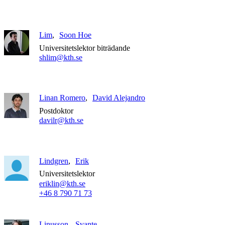
Lim
Soon Hoe
Universitetslektor biträdande
shlim@kth.se
Linan Romero
David Alejandro
Postdoktor
davilr@kth.se
Lindgren
Erik
Universitetslektor
eriklin@kth.se
+46 8 790 71 73
Linusson
Svante