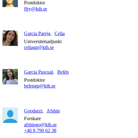
Postdoktor
ffry@kth.se
Garcia Pareja
Celia
Universitetsadjunkt
celiagp@kth.se
Garcia Pascual
Belén
Postdoktor
belengp@kth.se
Goodarzi
Afshin
Forskare
afshingo@kth.se
+46 8 790 62 38