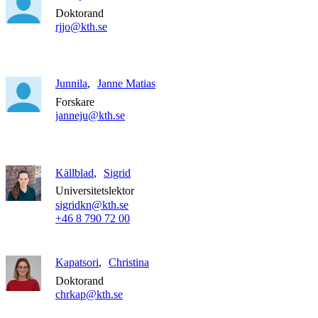
Doktorand
rjjo@kth.se
Junnila
Janne Matias
Forskare
janneju@kth.se
Källblad
Sigrid
Universitetslektor
sigridkn@kth.se
+46 8 790 72 00
Kapatsori
Christina
Doktorand
chrkap@kth.se