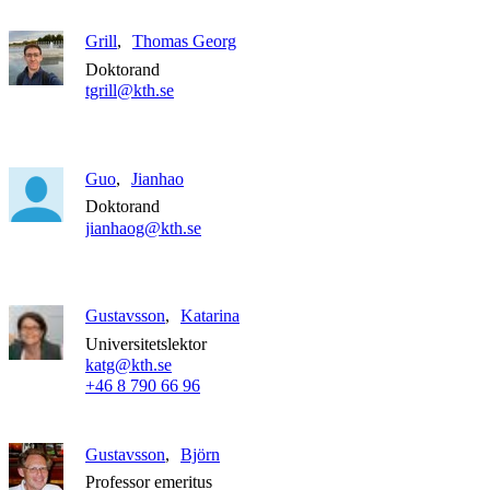
Grill
Thomas Georg
Doktorand
tgrill@kth.se
Guo
Jianhao
Doktorand
jianhaog@kth.se
Gustavsson
Katarina
Universitetslektor
katg@kth.se
+46 8 790 66 96
Gustavsson
Björn
Professor emeritus