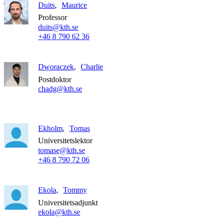
Duits
Maurice
Professor
duits@kth.se
+46 8 790 62 36
Dworaczek
Charlie
Postdoktor
chadg@kth.se
Ekholm
Tomas
Universitetslektor
tomase@kth.se
+46 8 790 72 06
Ekola
Tommy
Universitetsadjunkt
ekola@kth.se