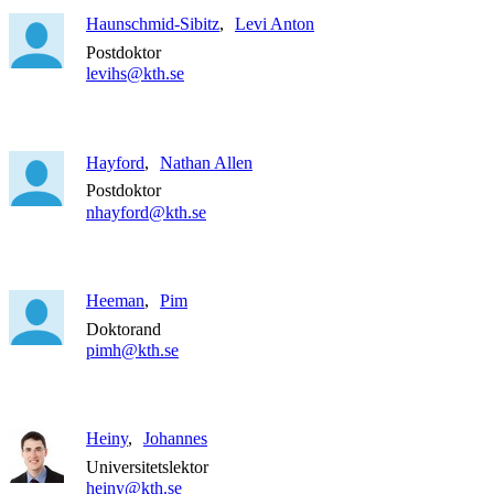
Haunschmid-Sibitz
Levi Anton
Postdoktor
levihs@kth.se
Hayford
Nathan Allen
Postdoktor
nhayford@kth.se
Heeman
Pim
Doktorand
pimh@kth.se
Heiny
Johannes
Universitetslektor
heiny@kth.se