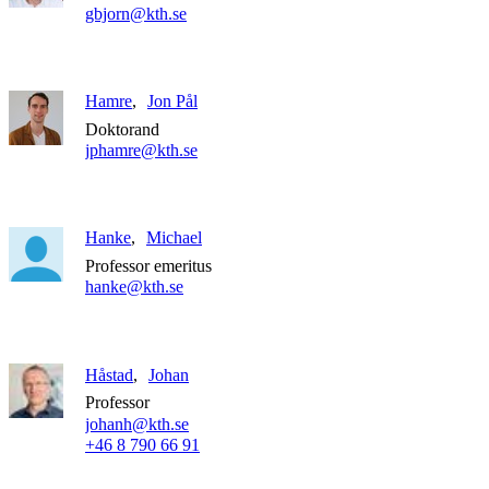
gbjorn@kth.se
Hamre
Jon Pål
Doktorand
jphamre@kth.se
Hanke
Michael
Professor emeritus
hanke@kth.se
Håstad
Johan
Professor
johanh@kth.se
+46 8 790 66 91