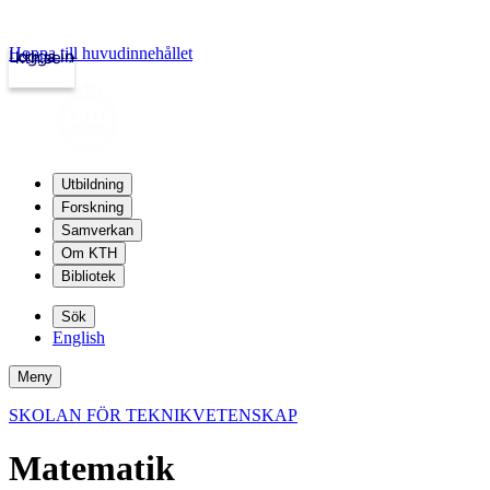
Hoppa till huvudinnehållet
Logga in
kth.se
Utbildning
Forskning
Samverkan
Om KTH
Bibliotek
Sök
English
Meny
SKOLAN FÖR TEKNIKVETENSKAP
Matematik