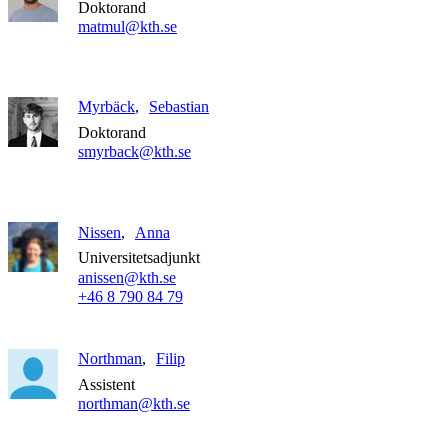
Doktorand
matmul@kth.se
Myrbäck
Sebastian
Doktorand
smyrback@kth.se
Nissen
Anna
Universitetsadjunkt
anissen@kth.se
+46 8 790 84 79
Northman
Filip
Assistent
northman@kth.se