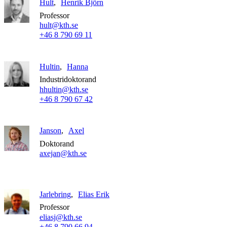
Hult
Henrik Björn
Professor
hult@kth.se
+46 8 790 69 11
Hultin
Hanna
Industridoktorand
hhultin@kth.se
+46 8 790 67 42
Janson
Axel
Doktorand
axejan@kth.se
Jarlebring
Elias Erik
Professor
eliasj@kth.se
+46 8 790 66 94