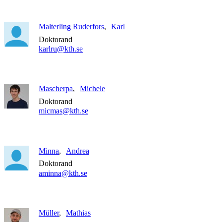
Malterling Ruderfors
Karl
Doktorand
karlru@kth.se
Mascherpa
Michele
Doktorand
micmas@kth.se
Minna
Andrea
Doktorand
aminna@kth.se
Müller
Mathias