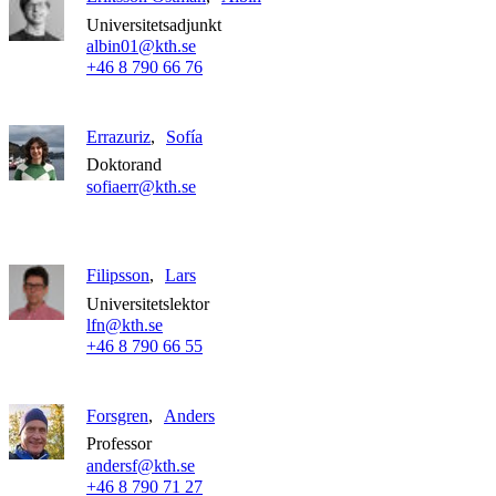
Universitetsadjunkt
albin01@kth.se
+46 8 790 66 76
Errazuriz
Sofía
Doktorand
sofiaerr@kth.se
Filipsson
Lars
Universitetslektor
lfn@kth.se
+46 8 790 66 55
Forsgren
Anders
Professor
andersf@kth.se
+46 8 790 71 27