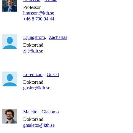
Professor
linusson@kth.se
+46 8 790 94 44
Ljungström
Zacharias
Doktorand
zlj@kth.se
Lorentzon
Gustaf
Doktorand
guslor@kth.se
Maletto
Giacomo
Doktorand
gmaletto@kth.se