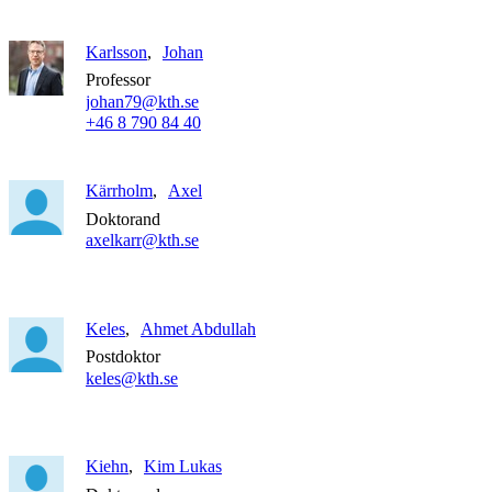
Karlsson
Johan
Professor
johan79@kth.se
+46 8 790 84 40
Kärrholm
Axel
Doktorand
axelkarr@kth.se
Keles
Ahmet Abdullah
Postdoktor
keles@kth.se
Kiehn
Kim Lukas