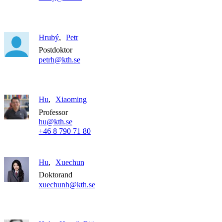
Hrubý
Petr
Postdoktor
petrh@kth.se
Hu
Xiaoming
Professor
hu@kth.se
+46 8 790 71 80
Hu
Xuechun
Doktorand
xuechunh@kth.se