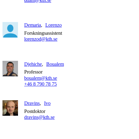
ddam@kth.se
Demaria
Lorenzo
Forskningsassistent
lorenzod@kth.se
Djehiche
Boualem
Professor
boualem@kth.se
+46 8 790 78 75
Dravins
Ivo
Postdoktor
dravins@kth.se