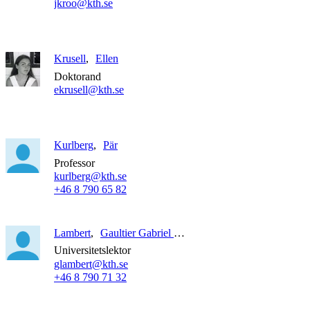
jkroo@kth.se
Krusell
Ellen
Doktorand
ekrusell@kth.se
Kurlberg
Pär
Professor
kurlberg@kth.se
+46 8 790 65 82
Lambert
Gaultier Gabriel Quentin
Universitetslektor
glambert@kth.se
+46 8 790 71 32