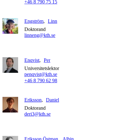
+46 8 790 75 15
Engström
Linn
Doktorand
linneng@kth.se
Enqvist
Per
Universitetslektor
penqvist@kth.se
+46 8 790 62 98
Eriksson
Daniel
Doktorand
deri3@kth.se
Eriksson Östman
Albin