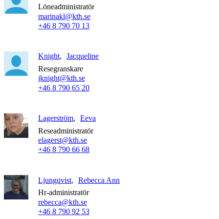
Löneadministratör
marinakl@kth.se
+46 8 790 70 13
Knight
Jacqueline
Resegranskare
jknight@kth.se
+46 8 790 65 20
Lagerström
Eeva
Reseadministratör
elagerst@kth.se
+46 8 790 66 68
Ljungqvist
Rebecca Ann
Hr-administratör
rebecca@kth.se
+46 8 790 92 53