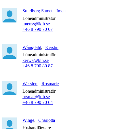
Sundberg Samet
Imen
Löneadministratör
imenss@kth.se
+46 8 790 70 67
Wångdahl
Kerstin
Löneadministratör
kerwa@kth.se
+46 8 790 80 87
Wesslén
Rosmarie
Löneadministratör
rosmar@kth.se
+46 8 790 70 64
Winge
Charlotta
Hr-handläggare