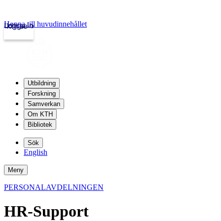
Hoppa till huvudinnehållet
Logga in
kth.se
Utbildning
Forskning
Samverkan
Om KTH
Bibliotek
Sök
English
Meny
PERSONALAVDELNINGEN
HR-Support