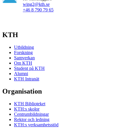
wing2@kth.se
+46 8 790 79 65
KTH
Utbildning
Forskning
Samverkan
Om KTH
Student på KTH
Alumni
KTH Intranät
Organisation
KTH Biblioteket
KTH:s skolor
Centrumbildningar
Rektor och ledning
KTH:s verksamhetsstöd