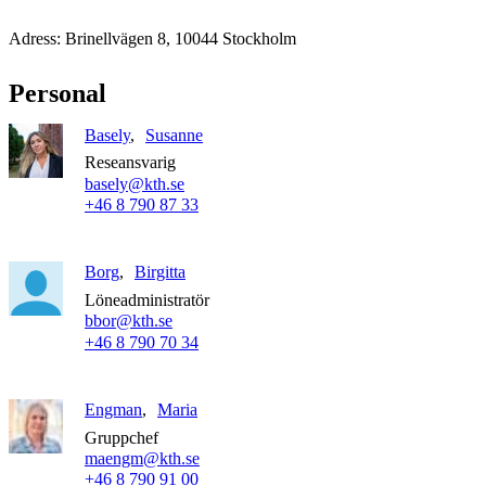
Adress: Brinellvägen 8, 10044 Stockholm
Personal
Basely
Susanne
Reseansvarig
basely@kth.se
+46 8 790 87 33
Borg
Birgitta
Löneadministratör
bbor@kth.se
+46 8 790 70 34
Engman
Maria
Gruppchef
maengm@kth.se
+46 8 790 91 00