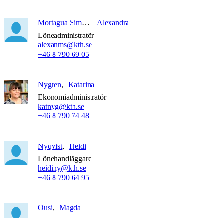
Mortagua Simonetta
Alexandra
Löneadministratör
alexanms@kth.se
+46 8 790 69 05
Nygren
Katarina
Ekonomiadministratör
katnyg@kth.se
+46 8 790 74 48
Nyqvist
Heidi
Lönehandläggare
heidiny@kth.se
+46 8 790 64 95
Ousi
Magda