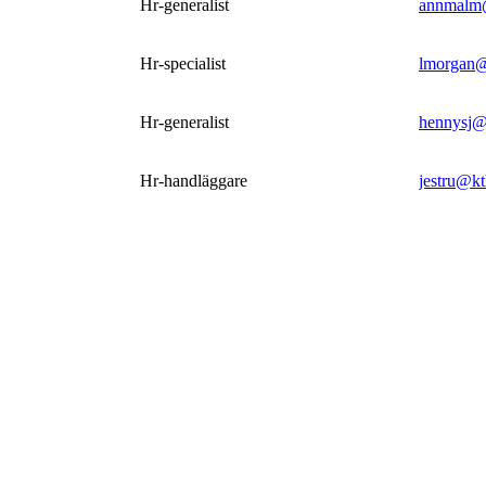
Hr-generalist
annmalm
Hr-specialist
lmorgan@
Hr-generalist
hennysj@
Hr-handläggare
jestru@kt