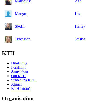
Malmqvist
Ann
Morgan
Lisa
Sjödin
Henny
Truedsson
Jessica
KTH
Utbildning
Forskning
Samverkan
Om KTH
Student på KTH
Alumni
KTH Intranät
Organisation