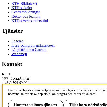
KTH Biblioteket
KTH:s skolor
Centrumbildningar
Rektor och ledning
KTH:s verksamhetsstöd
Tjänster
Schema
Kurs- och programkatalogen
Lärplattformen Canvas
Webbmejl
Kontakt
KTH
100 44 Stockholm
+46 8 790 60 00
Denna webbplats använder tjänster som kan lagra information om dig och
Kontakta KTH
nödvändiga för att webbplatsen ska fungera och andra är valbara.
Jobba på KTH
Press och media
Faktura och betalning KTH
Hantera valbara tjänster
Tillåt bara nödvändig