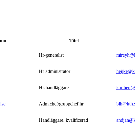
amn
Titel
Hr-generalist
mireyh@k
Hr-administratör
heijke@k
Hr-handläggare
karlhen@
ise
Adm.chef/gruppchef hr
blh@kth.
Handläggare, kvalificerad
andjan@k