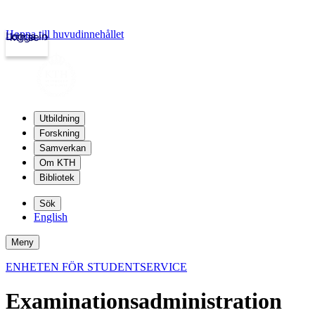
Hoppa till huvudinnehållet
Logga in
kth.se
Utbildning
Forskning
Samverkan
Om KTH
Bibliotek
Sök
English
Meny
ENHETEN FÖR STUDENTSERVICE
Examinationsadministration