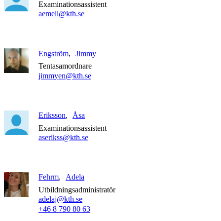
Examinationsassistent
aemell@kth.se
Engström
Jimmy
Tentasamordnare
jimmyen@kth.se
Eriksson
Åsa
Examinationsassistent
aserikss@kth.se
Fehrm
Adela
Utbildningsadministratör
adelaj@kth.se
+46 8 790 80 63