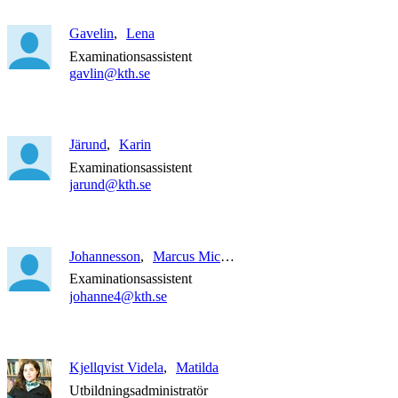
Gavelin
Lena
Examinationsassistent
gavlin@kth.se
Järund
Karin
Examinationsassistent
jarund@kth.se
Johannesson
Marcus Michael Jesper
Examinationsassistent
johanne4@kth.se
Kjellqvist Videla
Matilda
Utbildningsadministratör