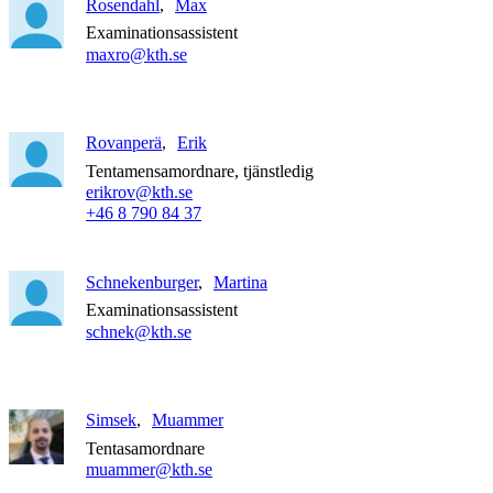
Rosendahl
Max
Examinationsassistent
maxro@kth.se
Rovanperä
Erik
Tentamensamordnare, tjänstledig
erikrov@kth.se
+46 8 790 84 37
Schnekenburger
Martina
Examinationsassistent
schnek@kth.se
Simsek
Muammer
Tentasamordnare
muammer@kth.se