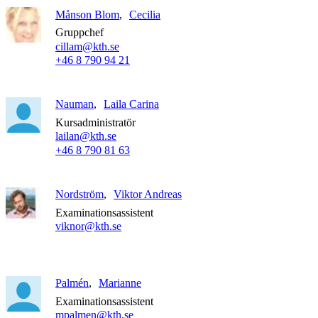
Månson Blom
Cecilia
Gruppchef
cillam@kth.se
+46 8 790 94 21
Nauman
Laila Carina
Kursadministratör
lailan@kth.se
+46 8 790 81 63
Nordström
Viktor Andreas
Examinationsassistent
viknor@kth.se
Palmén
Marianne
Examinationsassistent
mpalmen@kth.se