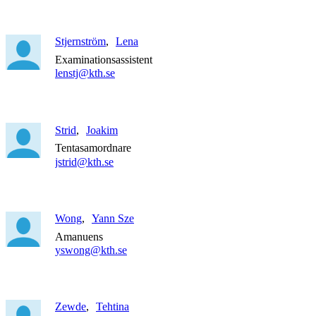
Stjernström
Lena
Examinationsassistent
lenstj@kth.se
Strid
Joakim
Tentasamordnare
jstrid@kth.se
Wong
Yann Sze
Amanuens
yswong@kth.se
Zewde
Tehtina