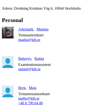
Adress: Drottning Kristinas Väg 6, 10044 Stockholm
Personal
Adermark
Magnus
Tentasamordnare
magba@kth.se
Babayev
Ramiz
Examinationsassistent
ramizb@kth.se
Berg
Maja
Tentamensamordnare
majbe@kth.se
+46 8 790 64 86