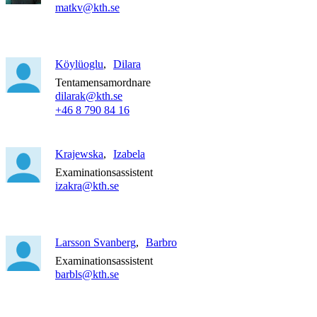
matkv@kth.se
Köylüoglu
Dilara
Tentamensamordnare
dilarak@kth.se
+46 8 790 84 16
Krajewska
Izabela
Examinationsassistent
izakra@kth.se
Larsson Svanberg
Barbro
Examinationsassistent
barbls@kth.se