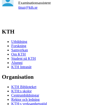
Examinationsassistent
tinaz@kth.se
KTH
Utbildning
Forskning
Samverkan
Om KTH
Student på KTH
Alumni
KTH Intranät
Organisation
KTH Biblioteket
KTH:s skolor
Centrumbildningar
Rektor och ledning
KTH:s verksamhetsstöd