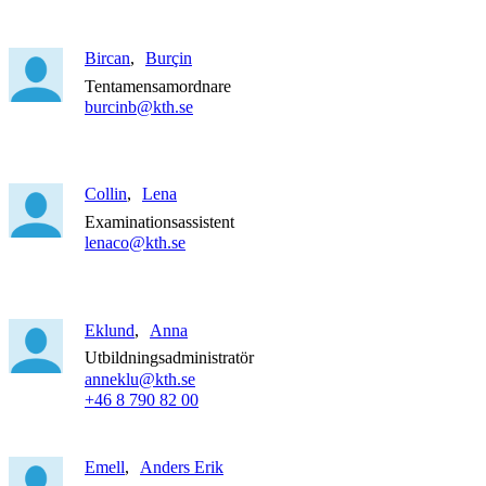
Bircan
Burçin
Tentamensamordnare
burcinb@kth.se
Collin
Lena
Examinationsassistent
lenaco@kth.se
Eklund
Anna
Utbildningsadministratör
anneklu@kth.se
+46 8 790 82 00
Emell
Anders Erik