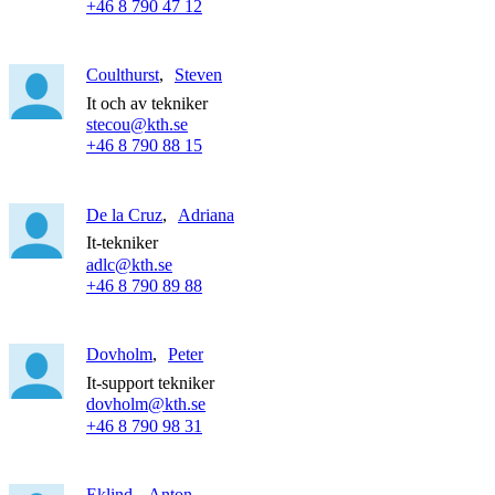
+46 8 790 47 12
Coulthurst
Steven
It och av tekniker
stecou@kth.se
+46 8 790 88 15
De la Cruz
Adriana
It-tekniker
adlc@kth.se
+46 8 790 89 88
Dovholm
Peter
It-support tekniker
dovholm@kth.se
+46 8 790 98 31
Eklind
Anton