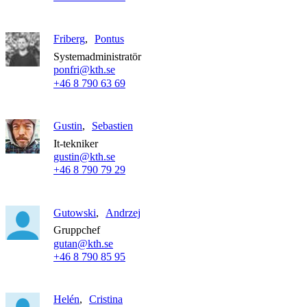
Friberg
Pontus
Systemadministratör
ponfri@kth.se
+46 8 790 63 69
Gustin
Sebastien
It-tekniker
gustin@kth.se
+46 8 790 79 29
Gutowski
Andrzej
Gruppchef
gutan@kth.se
+46 8 790 85 95
Helén
Cristina