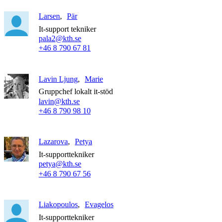
Larsen
Pär
It-support tekniker
pala2@kth.se
+46 8 790 67 81
Lavin Ljung
Marie
Gruppchef lokalt it-stöd
lavin@kth.se
+46 8 790 98 10
Lazarova
Petya
It-supporttekniker
petya@kth.se
+46 8 790 67 56
Liakopoulos
Evagelos
It-supporttekniker