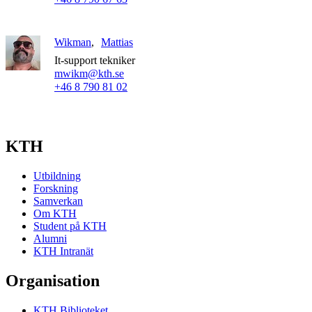
Wikman
Mattias
It-support tekniker
mwikm@kth.se
+46 8 790 81 02
KTH
Utbildning
Forskning
Samverkan
Om KTH
Student på KTH
Alumni
KTH Intranät
Organisation
KTH Biblioteket