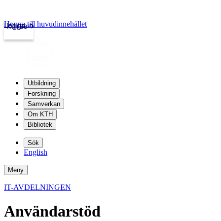
Hoppa till huvudinnehållet
Logga in
kth.se
Utbildning
Forskning
Samverkan
Om KTH
Bibliotek
Sök
English
Meny
IT-AVDELNINGEN
Användarstöd