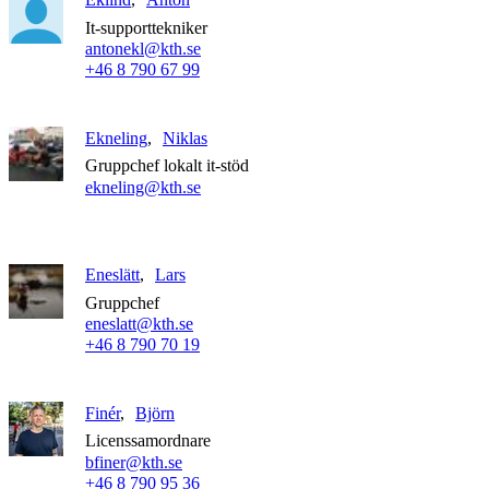
It-supporttekniker
antonekl@kth.se
+46 8 790 67 99
Ekneling
Niklas
Gruppchef lokalt it-stöd
ekneling@kth.se
Eneslätt
Lars
Gruppchef
eneslatt@kth.se
+46 8 790 70 19
Finér
Björn
Licenssamordnare
bfiner@kth.se
+46 8 790 95 36