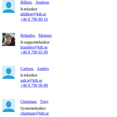
Billing
Andreas
It-tekniker
abilling@kth.se
+46 8 790 89 16
Brännbo
Magnus
It-supporttekniker
brannbo@kth.se
+46 8 790 65 09
Carlson
Anders
It-tekniker
aalca@kth.se
+46 8 790 96 88
Chapman
Tony
Systemtekniker
chapman@kth.se