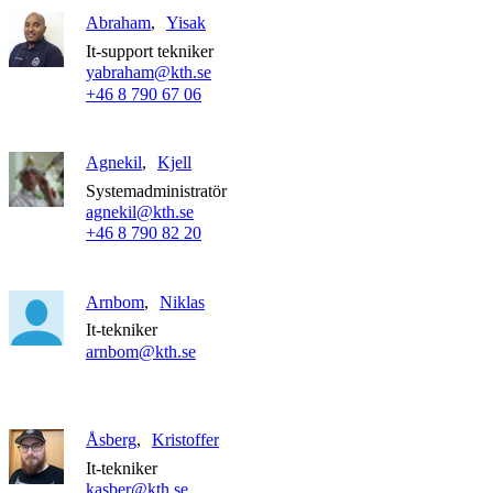
Abraham
Yisak
It-support tekniker
yabraham@kth.se
+46 8 790 67 06
Agnekil
Kjell
Systemadministratör
agnekil@kth.se
+46 8 790 82 20
Arnbom
Niklas
It-tekniker
arnbom@kth.se
Åsberg
Kristoffer
It-tekniker
kasber@kth.se