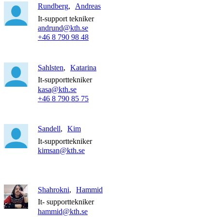
Rundberg
Andreas
It-support tekniker
andrund@kth.se
+46 8 790 98 48
Sahlsten
Katarina
It-supporttekniker
kasa@kth.se
+46 8 790 85 75
Sandell
Kim
It-supporttekniker
kimsan@kth.se
Shahrokni
Hammid
It- supporttekniker
hammid@kth.se