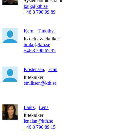
Systemadministratör
kajk@kth.se
+46 8 790 99 89
Kern
Timothy
It- och av-tekniker
timke@kth.se
+46 8 790 65 95
Kristensen
Emil
It-tekniker
emilksen@kth.se
Lantz
Lena
It-tekniker
lenalan@kth.se
+46 8 790 89 15