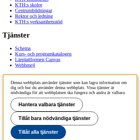
KTH:s skolor
Centrumbildningar
Rektor och ledning
KTH:s verksamhetsstöd
Tjänster
Schema
Kurs- och programkatalogen
Lärplattformen Canvas
Webbmejl
Kontakt
Denna webbplats använder tjänster som kan lagra information om
dig och hur du använder denna webbplats. Vissa tjänster är
KTH
nödvändiga för att webbplatsen ska fungera och andra är valbara.
100 44 Stockholm
+46 8 790 60 00
Hantera valbara tjänster
Kontakta KTH
Tillåt bara nödvändiga tjänster
Jobba på KTH
Press och media
Faktura och betalning KTH
Tillåt alla tjänster
Om KTH:s webbplatser