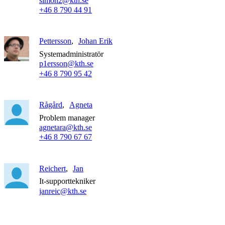
simon2@kth.se
+46 8 790 44 91
Pettersson
Johan Erik
Systemadministratör
p1ersson@kth.se
+46 8 790 95 42
Rågård
Agneta
Problem manager
agnetara@kth.se
+46 8 790 67 67
Reichert
Jan
It-supporttekniker
janreic@kth.se