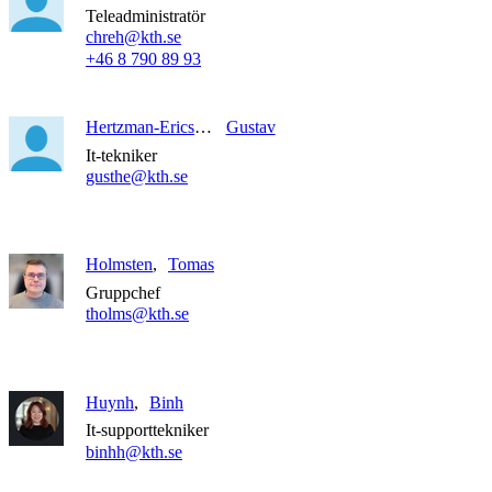
Teleadministratör
chreh@kth.se
+46 8 790 89 93
Hertzman-Ericson
Gustav
It-tekniker
gusthe@kth.se
Holmsten
Tomas
Gruppchef
tholms@kth.se
Huynh
Binh
It-supporttekniker
binhh@kth.se