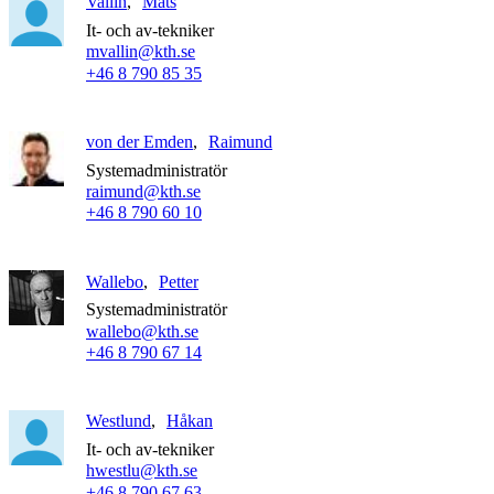
Vallin
Mats
It- och av-tekniker
mvallin@kth.se
+46 8 790 85 35
von der Emden
Raimund
Systemadministratör
raimund@kth.se
+46 8 790 60 10
Wallebo
Petter
Systemadministratör
wallebo@kth.se
+46 8 790 67 14
Westlund
Håkan
It- och av-tekniker
hwestlu@kth.se
+46 8 790 67 63