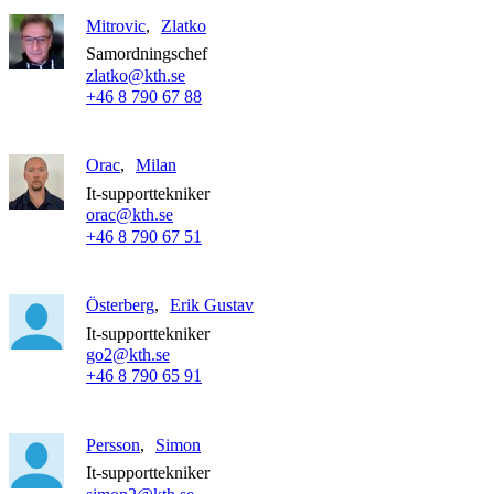
Mitrovic
Zlatko
Samordningschef
zlatko@kth.se
+46 8 790 67 88
Orac
Milan
It-supporttekniker
orac@kth.se
+46 8 790 67 51
Österberg
Erik Gustav
It-supporttekniker
go2@kth.se
+46 8 790 65 91
Persson
Simon
It-supporttekniker