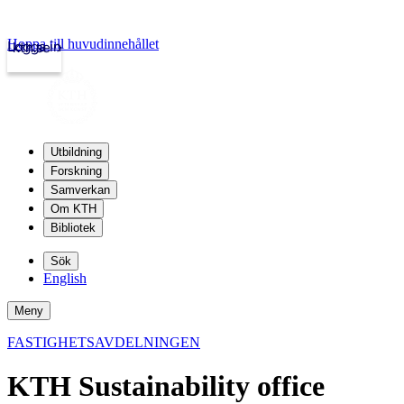
Hoppa till huvudinnehållet
Logga in
kth.se
Utbildning
Forskning
Samverkan
Om KTH
Bibliotek
Sök
English
Meny
FASTIGHETSAVDELNINGEN
KTH Sustainability office