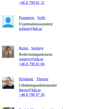
+46 8 790 81 31
Pramgren
Sofie
Examinationsassistent
sofiepr@kth.se
Rezai
Somaye
Redovisningsekonom
somaye@kth.se
+46 8 790 81 66
Röstlund
Therese
Utbildningsadministratör
theros@kth.se
+46 8 790 97 36