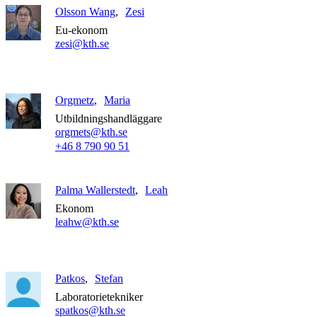
Olsson Wang
Zesi
Eu-ekonom
zesi@kth.se
Orgmetz
Maria
Utbildningshandläggare
orgmets@kth.se
+46 8 790 90 51
Palma Wallerstedt
Leah
Ekonom
leahw@kth.se
Patkos
Stefan
Laboratorietekniker
spatkos@kth.se