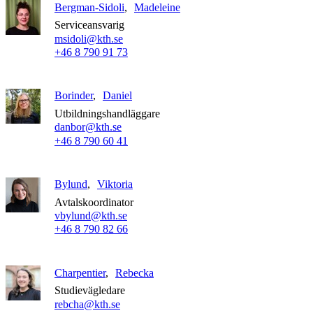
Bergman-Sidoli
Madeleine
Serviceansvarig
msidoli@kth.se
+46 8 790 91 73
Borinder
Daniel
Utbildningshandläggare
danbor@kth.se
+46 8 790 60 41
Bylund
Viktoria
Avtalskoordinator
vbylund@kth.se
+46 8 790 82 66
Charpentier
Rebecka
Studievägledare
rebcha@kth.se