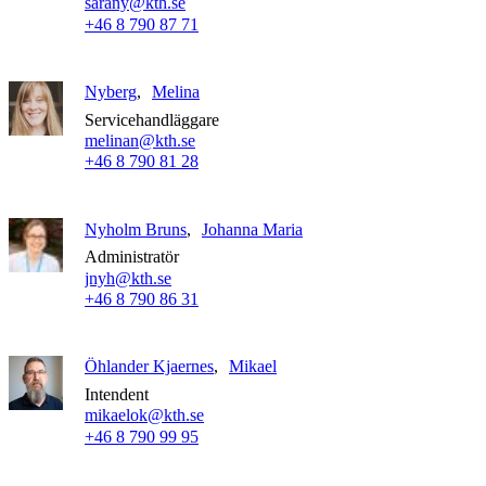
sarany@kth.se
+46 8 790 87 71
Nyberg
Melina
Servicehandläggare
melinan@kth.se
+46 8 790 81 28
Nyholm Bruns
Johanna Maria
Administratör
jnyh@kth.se
+46 8 790 86 31
Öhlander Kjaernes
Mikael
Intendent
mikaelok@kth.se
+46 8 790 99 95