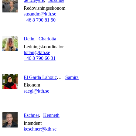
de Meyere
Susanne
Redovisningsekonom
susandm@kth.se
+46 8 790 81 50
Delin
Charlotta
Ledningskoordinator
lottan@kth.se
+46 8 790 66 31
El Garda Lahoucine
Samira
Ekonom
saegl@kth.se
Eschner
Kenneth
Intendent
keschner@kth.se