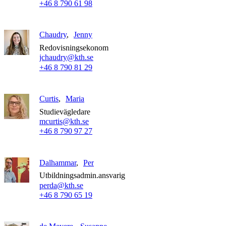
+46 8 790 61 98
Chaudry
Jenny
Redovisningsekonom
jchaudry@kth.se
+46 8 790 81 29
Curtis
Maria
Studievägledare
mcurtis@kth.se
+46 8 790 97 27
Dalhammar
Per
Utbildningsadmin.ansvarig
perda@kth.se
+46 8 790 65 19