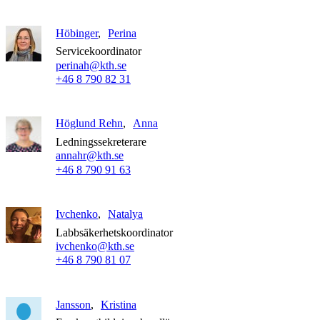
Höbinger
Perina
Servicekoordinator
perinah@kth.se
+46 8 790 82 31
Höglund Rehn
Anna
Ledningssekreterare
annahr@kth.se
+46 8 790 91 63
Ivchenko
Natalya
Labbsäkerhetskoordinator
ivchenko@kth.se
+46 8 790 81 07
Jansson
Kristina