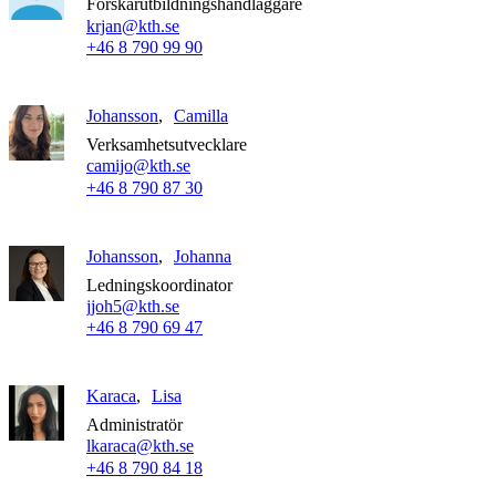
Forskarutbildningshandläggare
krjan@kth.se
+46 8 790 99 90
Johansson
Camilla
Verksamhetsutvecklare
camijo@kth.se
+46 8 790 87 30
Johansson
Johanna
Ledningskoordinator
jjoh5@kth.se
+46 8 790 69 47
Karaca
Lisa
Administratör
lkaraca@kth.se
+46 8 790 84 18