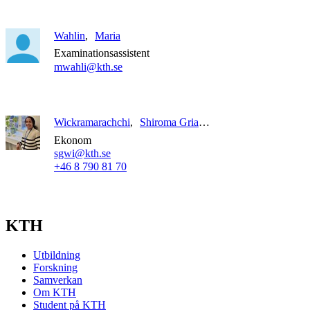
Wahlin
Maria
Examinationsassistent
mwahli@kth.se
Wickramarachchi
Shiroma Griangany
Ekonom
sgwi@kth.se
+46 8 790 81 70
KTH
Utbildning
Forskning
Samverkan
Om KTH
Student på KTH