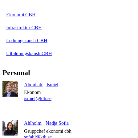
Ekonomi CBH
Infrastruktur CBH
Ledningskansli CBH
Utbildningskansli CBH
Personal
Abdullah
Ismiel
Ekonom
ismiel@kth.se
Ahlholm
Nadja Sofia
Gruppchef ekonomi cbh
sofahl@kth.se