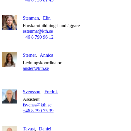
Stenman
Elin
Forskarutbildningshandläggare
estenma@kth.se
+46 8 790 96 12
Sterner
Annica
Ledningskoordinator
anster@kth.se
Svensson
Fredrik
Assistent
fsvenss@kth.se
+46 8 790 75 39
Tavast
Daniel