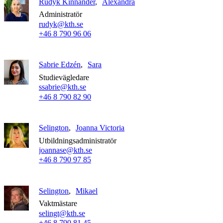
Rudyk Kinnander
Alexandra
Administratör
rudyk@kth.se
+46 8 790 96 06
Sabrie Edzén
Sara
Studievägledare
ssabrie@kth.se
+46 8 790 82 90
Selington
Joanna Victoria
Utbildningsadministratör
joannase@kth.se
+46 8 790 97 85
Selington
Mikael
Vaktmästare
selingt@kth.se
+46 8 790 81 45