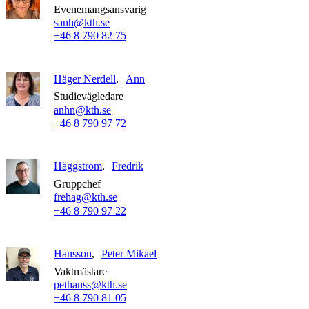
Evenemangsansvarig
sanh@kth.se
+46 8 790 82 75
Häger Nerdell
Ann
Studievägledare
anhn@kth.se
+46 8 790 97 72
Häggström
Fredrik
Gruppchef
frehag@kth.se
+46 8 790 97 22
Hansson
Peter Mikael
Vaktmästare
pethanss@kth.se
+46 8 790 81 05