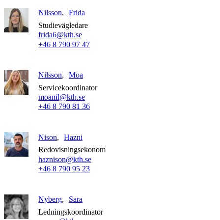
Nilsson
Frida
Studievägledare
frida6@kth.se
+46 8 790 97 47
Nilsson
Moa
Servicekoordinator
moanil@kth.se
+46 8 790 81 36
Nison
Hazni
Redovisningsekonom
haznison@kth.se
+46 8 790 95 23
Nyberg
Sara
Ledningskoordinator