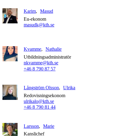
Karim
Masud
Eu-ekonom
masudk@kth.se
Kvamme
Nathalie
Utbildningsadministratör
nkvamme@kth.se
+46 8 790 87 57
Långström Olsson
Ulrika
Redovisningsekonom
ulrikalo@kth.se
+46 8 790 81 44
Larsson
Marie
Kanslichef