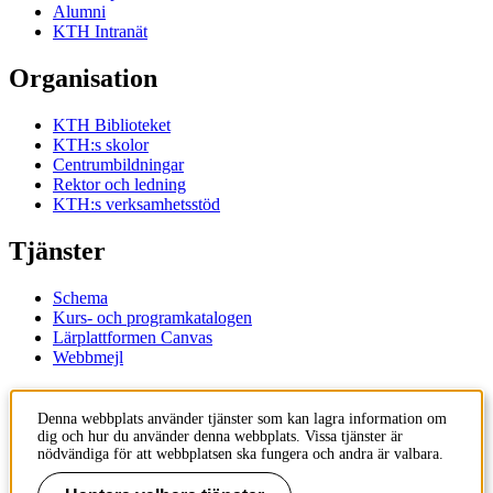
Alumni
KTH Intranät
Organisation
KTH Biblioteket
KTH:s skolor
Centrumbildningar
Rektor och ledning
KTH:s verksamhetsstöd
Tjänster
Schema
Kurs- och programkatalogen
Lärplattformen Canvas
Webbmejl
Kontakt
Denna webbplats använder tjänster som kan lagra information om
dig och hur du använder denna webbplats. Vissa tjänster är
KTH
nödvändiga för att webbplatsen ska fungera och andra är valbara.
100 44 Stockholm
+46 8 790 60 00