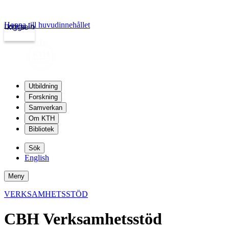
Hoppa till huvudinnehållet
Logga in
kth.se
Utbildning
Forskning
Samverkan
Om KTH
Bibliotek
Sök
English
Meny
VERKSAMHETSSTÖD
CBH Verksamhetsstöd