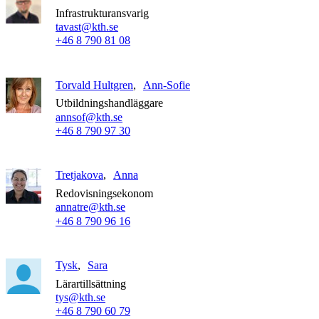
Infrastrukturansvarig
tavast@kth.se
+46 8 790 81 08
Torvald Hultgren
Ann-Sofie
Utbildningshandläggare
annsof@kth.se
+46 8 790 97 30
Tretjakova
Anna
Redovisningsekonom
annatre@kth.se
+46 8 790 96 16
Tysk
Sara
Lärartillsättning
tys@kth.se
+46 8 790 60 79