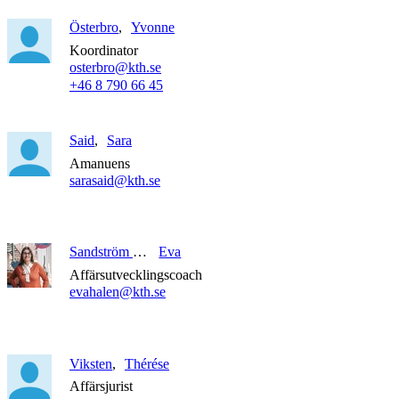
Österbro
Yvonne
Koordinator
osterbro@kth.se
+46 8 790 66 45
Said
Sara
Amanuens
sarasaid@kth.se
Sandström Halén
Eva
Affärsutvecklingscoach
evahalen@kth.se
Viksten
Thérése
Affärsjurist