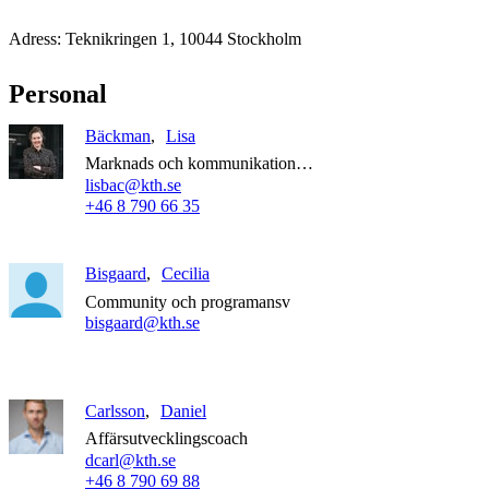
Adress: Teknikringen 1, 10044 Stockholm
Personal
Bäckman
Lisa
Marknads och kommunikationsans
lisbac@kth.se
+46 8 790 66 35
Bisgaard
Cecilia
Community och programansv
bisgaard@kth.se
Carlsson
Daniel
Affärsutvecklingscoach
dcarl@kth.se
+46 8 790 69 88