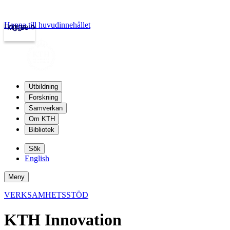
Hoppa till huvudinnehållet
Logga in
kth.se
Utbildning
Forskning
Samverkan
Om KTH
Bibliotek
Sök
English
Meny
VERKSAMHETSSTÖD
KTH Innovation