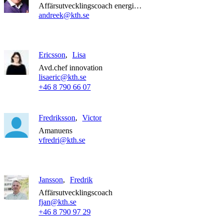
Affärsutvecklingscoach energiteknik
andreek@kth.se
Ericsson
Lisa
Avd.chef innovation
lisaeric@kth.se
+46 8 790 66 07
Fredriksson
Victor
Amanuens
vfredri@kth.se
Jansson
Fredrik
Affärsutvecklingscoach
fjan@kth.se
+46 8 790 97 29