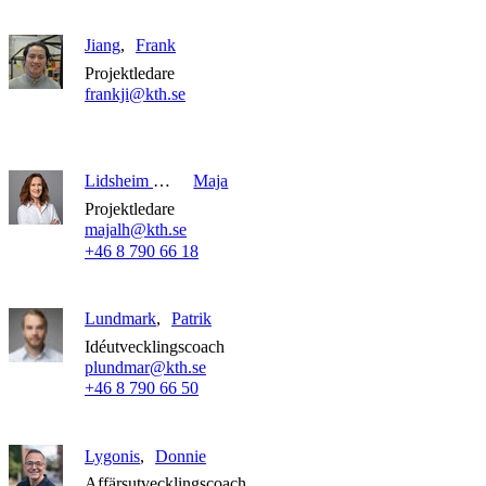
Jiang
Frank
Projektledare
frankji@kth.se
Lidsheim Haak
Maja
Projektledare
majalh@kth.se
+46 8 790 66 18
Lundmark
Patrik
Idéutvecklingscoach
plundmar@kth.se
+46 8 790 66 50
Lygonis
Donnie
Affärsutvecklingscoach