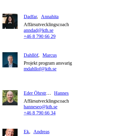
Dadfar
Annahita
Affärsutvecklingscoach
anndad@kth.se
+46 8 790 66 29
Dahllöf
Marcus
Projekt program ansvarig
mdahllof@kth.se
Eder Öhrström
Hannes
Affärsutvecklingscoach
hanneseo@kth.se
+46 8 790 66 34
Ek
Andreas