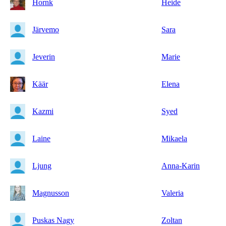
Hornk
Heide
Järvemo
Sara
Jeverin
Marie
Käär
Elena
Kazmi
Syed
Laine
Mikaela
Ljung
Anna-Karin
Magnusson
Valeria
Puskas Nagy
Zoltan