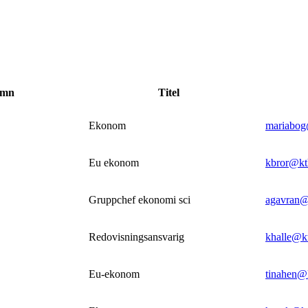
amn
Titel
Ekonom
mariabog
Eu ekonom
kbror@kt
Gruppchef ekonomi sci
agavran@
Redovisningsansvarig
khalle@k
Eu-ekonom
tinahen@