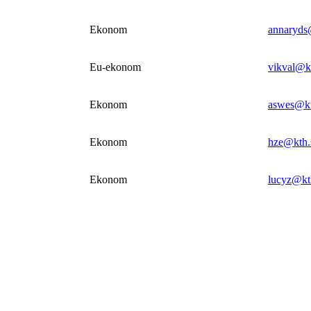
Ekonom
annaryds
Eu-ekonom
vikval@k
Ekonom
aswes@kt
Ekonom
hze@kth.
Ekonom
lucyz@kt