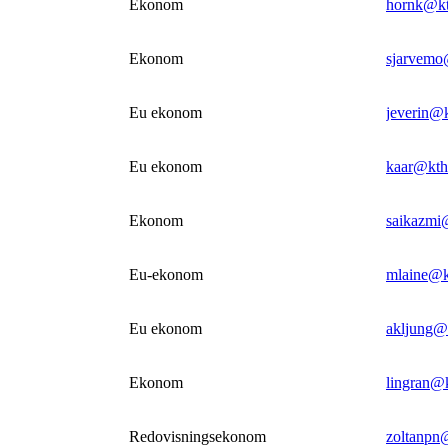
Ekonom
hornk@kt
Ekonom
sjarvemo
Eu ekonom
jeverin@k
Eu ekonom
kaar@kth
Ekonom
saikazmi
Eu-ekonom
mlaine@k
Eu ekonom
akljung@
Ekonom
lingran@k
Redovisningsekonom
zoltanpn