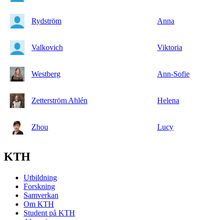
Rydström
Anna
Valkovich
Viktoria
Westberg
Ann-Sofie
Zetterström Ahlén
Helena
Zhou
Lucy
KTH
Utbildning
Forskning
Samverkan
Om KTH
Student på KTH