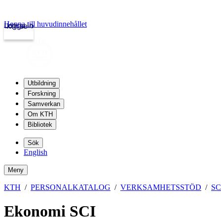
Hoppa till huvudinnehållet
Logga in
kth.se
Utbildning
Forskning
Samverkan
Om KTH
Bibliotek
Sök
English
Meny
KTH
PERSONALKATALOG
VERKSAMHETSSTÖD
S
Ekonomi SCI