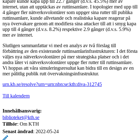
kapare kunde kapa upp till 22.7 gånger (d.v.s. 45.5%) mer av
internet, utan att upptäckas av ruttinsamlare. I topologier med upp till
4 gånger fler nätverksvolontärer som uppger sina rutter till publika
ruttinsamlare, kunde allvetande och realistiska kapare reagerar på
nya övervakare genom att modifiera sina attacker till att i smyg kapa
upp till 4 gånger (d.v.s. 8.2%) respektive 2.9 gånger (d.v.s. 5.9%)
mer av internet.
Slutligen sammanfattar vi med en analys av två förslag till
förbättring av den existerande ruttinsamlarinfrastrukturen: I det första
väljes nya nätverksvolontärer på mer strategiska platser och i det
andra låter vi nätverksvolontärer uppge fler rutter till ruttinsamlare.
Vi hoppas att våra simuleringsresultat kan bidra till en design av en
mer pålitlig publik rutt övervakningsinfrastruktur.
urn.kb.se/resolve?urn=urn:nbn:se:kth:diva-312745
Till kalendern
Innehållsansvarig:
biblioteket@kth.se
Tillhör
: Om KTH
Senast ändrad
:
2022-05-24