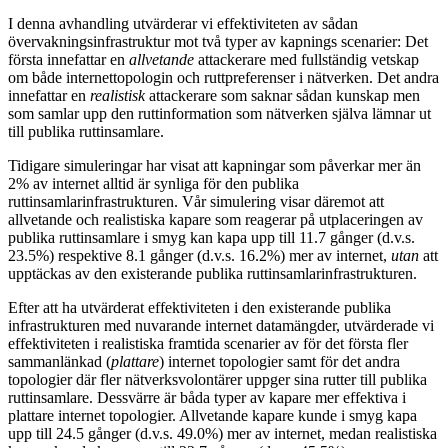
I denna avhandling utvärderar vi effektiviteten av sådan
övervakningsinfrastruktur mot två typer av kapnings scenarier: Det
första innefattar en
allvetande
attackerare med fullständig vetskap
om både internettopologin och ruttpreferenser i nätverken. Det andra
innefattar en
realistisk
attackerare som saknar sådan kunskap men
som samlar upp den ruttinformation som nätverken själva lämnar ut
till publika ruttinsamlare.
Tidigare simuleringar har visat att kapningar som påverkar mer än
2% av internet alltid är synliga för den publika
ruttinsamlarinfrastrukturen. Vår simulering visar däremot att
allvetande och realistiska kapare som reagerar på utplaceringen av
publika ruttinsamlare i smyg kan kapa upp till 11.7 gånger (d.v.s.
23.5%) respektive 8.1 gånger (d.v.s. 16.2%) mer av internet,
utan
att
upptäckas av den existerande publika ruttinsamlarinfrastrukturen.
Efter att ha utvärderat effektiviteten i den existerande publika
infrastrukturen med nuvarande internet datamängder, utvärderade vi
effektiviteten i realistiska framtida scenarier av för det första fler
sammanlänkad (
plattare
) internet topologier samt för det andra
topologier där fler nätverksvolontärer uppger sina rutter till publika
ruttinsamlare. Dessvärre är båda typer av kapare mer effektiva i
plattare internet topologier. Allvetande kapare kunde i smyg kapa
upp till 24.5 gånger (d.v.s. 49.0%) mer av internet, medan realistiska