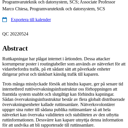
Programvaruteknik och datorsystem, SCS; Associate Professor
Marco Chiesa, Programvaruteknik och datorsystem, SCS
Exportera till kalender
QC 20220524
Abstract
Ruttkapningar har plågat internet i årtionden. Dessa attacker
korrumperar poster i routingtabeller som används av nätverket för att
vidarebefordra trafik, på ett sådant sätt att påverkade enheter
dirigerar privat och tänkbart känslig trafik till kaparen.
Trots många misslyckade försök att hindra kapare, ger på senare tid
internetbred ruttövervakningsinfrastruktur oss förhoppningen att
framtida system snabbt och slutgiltigt kan förhindra kapningar.
Sådan övervakningsinfrastruktur består av flera globalt distribuerade
övervakningsenheter kallade ruttinsamlare. Nätverksvolontärer
uppger sina rutter till sådana publika ruttinsamlare så att hela
nätverket kan övervaka validiteten och stabiliteten av den utbytta
ruttinformationen. Dessvärre kan kapare utnyttja denna information
för att undvika att bli rapporterade till ruttinsamlare.