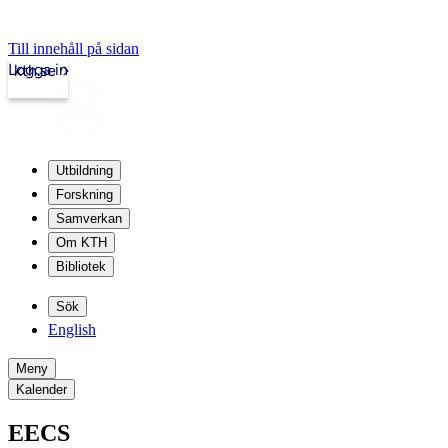
Till innehåll på sidan
Logga in
kth.se
Utbildning
Forskning
Samverkan
Om KTH
Bibliotek
Sök
English
Meny
Kalender
EECS