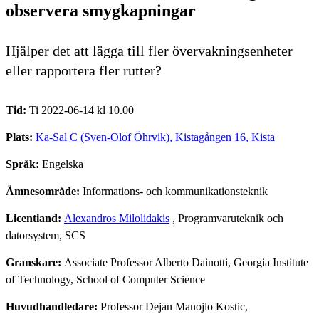
observera smygkapningar
Hjälper det att lägga till fler övervakningsenheter
eller rapportera fler rutter?
Tid:
Ti 2022-06-14 kl 10.00
Plats:
Ka-Sal C (Sven-Olof Öhrvik), Kistagången 16, Kista
Språk:
Engelska
Ämnesområde:
Informations- och kommunikationsteknik
Licentiand:
Alexandros Milolidakis
, Programvaruteknik och
datorsystem, SCS
Granskare:
Associate Professor Alberto Dainotti, Georgia Institute
of Technology, School of Computer Science
Huvudhandledare:
Professor Dejan Manojlo Kostic,